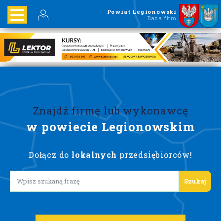
Powiat Legionowski
Baza firm
Znajdź firmę lub wykonawcę
w powiecie Legionowskim
Dołącz do
lokalnych
przedsiębiorców!
Lorem ipsum