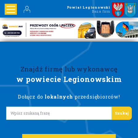
Powiat Legionowski
Baza firm
Znajdź firmę lub wykonawcę
w powiecie Legionowskim
Dołącz do
lokalnych
przedsiębiorców!
Lorem ipsum