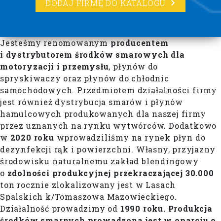
DODAJ FIRMĘ DO KATALOGU
Jesteśmy renomowanym
producentem
i dystrybutorem środków smarowych dla
motoryzacji i przemysłu
, płynów do
spryskiwaczy oraz płynów do chłodnic
samochodowych. Przedmiotem działalności firmy
jest również dystrybucja smarów i płynów
hamulcowych produkowanych dla naszej firmy
przez uznanych na rynku wytwórców. Dodatkowo
w
2020 roku
wprowadziliśmy na rynek płyn do
dezynfekcji rąk i powierzchni. Własny, przyjazny
środowisku naturalnemu zakład blendingowy
o
zdolności produkcyjnej przekraczającej
30.000
ton rocznie zlokalizowany jest w Lasach
Spalskich k/Tomaszowa Mazowieckiego.
Działalność prowadzimy od
1990 roku.
Produkcja
środków smarnych prowadzona jest w oparciu o