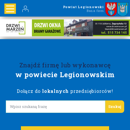
Powiat Legionowski
Baza firm
Znajdź firmę lub wykonawcę
w powiecie Legionowskim
Dołącz do
lokalnych
przedsiębiorców!
Lorem ipsum