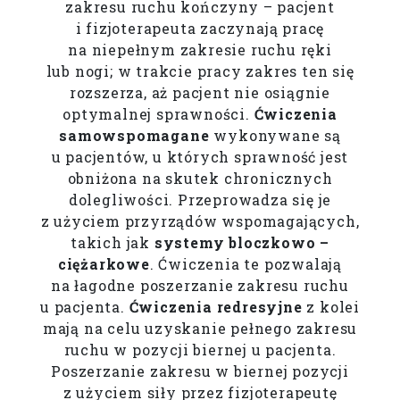
zakresu ruchu kończyny – pacjent
i fizjoterapeuta zaczynają pracę
na niepełnym zakresie ruchu ręki
lub nogi; w trakcie pracy zakres ten się
rozszerza, aż pacjent nie osiągnie
optymalnej sprawności.
Ćwiczenia
samowspomagane
wykonywane są
u pacjentów, u których sprawność jest
obniżona na skutek chronicznych
dolegliwości. Przeprowadza się je
z użyciem przyrządów wspomagających,
takich jak
systemy bloczkowo –
ciężarkowe
. Ćwiczenia te pozwalają
na łagodne poszerzanie zakresu ruchu
u pacjenta.
Ćwiczenia redresyjne
z kolei
mają na celu uzyskanie pełnego zakresu
ruchu w pozycji biernej u pacjenta.
Poszerzanie zakresu w biernej pozycji
z użyciem siły przez fizjoterapeutę