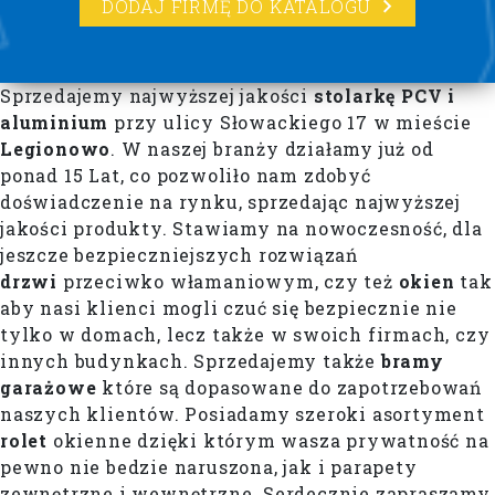
DODAJ FIRMĘ DO KATALOGU
Sprzedajemy najwyższej jakości
stolarkę PCV i
aluminium
przy ulicy Słowackiego 17 w mieście
Legionowo
. W naszej branży działamy już od
ponad 15 Lat, co pozwoliło nam zdobyć
doświadczenie na rynku, sprzedając najwyższej
jakości produkty. Stawiamy na nowoczesność, dla
jeszcze bezpieczniejszych rozwiązań
drzwi
przeciwko włamaniowym, czy też
okien
tak
aby nasi klienci mogli czuć się bezpiecznie nie
tylko w domach, lecz także w swoich firmach, czy
innych budynkach. Sprzedajemy także
bramy
garażowe
które są dopasowane do zapotrzebowań
naszych klientów. Posiadamy szeroki asortyment
rolet
okienne dzięki którym wasza prywatność na
pewno nie bedzie naruszona, jak i parapety
zewnętrzne i wewnętrzne. Serdecznie zapraszamy