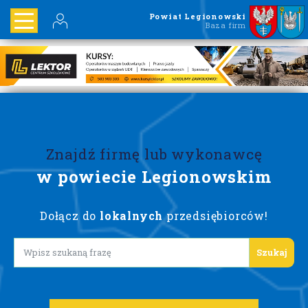
Powiat Legionowski
Baza firm
Znajdź firmę lub wykonawcę
w powiecie Legionowskim
Dołącz do
lokalnych
przedsiębiorców!
Lorem ipsum