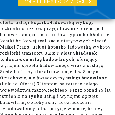
DODAJ FIRMĘ DO KATALOGU
oferta: usługi koparko-ładowarką wykopy,
rozbiórki obiektów przygotowanie terenu pod
budowę transport materiałów sypkich układanie
kostki brukowej realizacja nietypowych zleceń
Majkel Trans : usługi koparko-ładowarką wykopy
rozbiórki transport
UKSiT Piotr Składanek
to dostawca usług budowlanych
, oferujący
wynajem sprzętu budowlanego wraz z obsługą.
Siedziba firmy zlokalizowana jest w Starym
Orzechowie, ale świadczymy
usługi budowlane
(link do: Oferta) Klientom na terenie całego
województwa mazowieckiego. Przez ponad 25 lat
istnienia na rynku usług i wynajmu sprzętu
budowlanego zdobyliśmy doświadczenie
i zbudowaliśmy silną pozycję w naszej branży.
Nasza kadra pracownicza tworzona jest przez