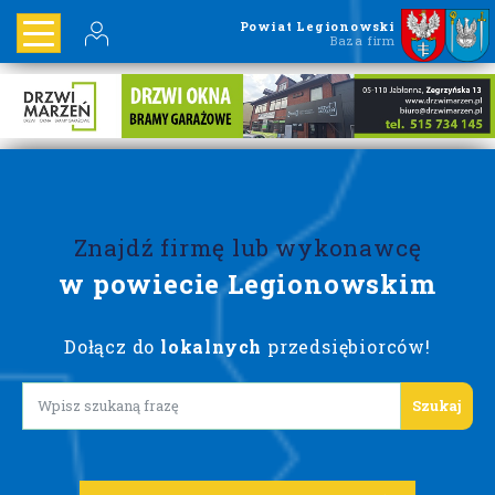
Powiat Legionowski
Baza firm
Znajdź firmę lub wykonawcę
w powiecie Legionowskim
Dołącz do
lokalnych
przedsiębiorców!
Lorem ipsum