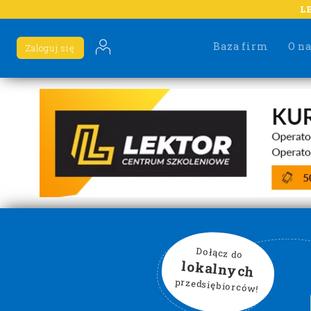
L
Baza firm
O n
Zaloguj się
Dołącz do
lokalnych
przedsiębiorców!