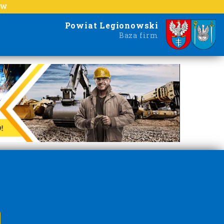
EW
Powiat Legionowski
Baza firm