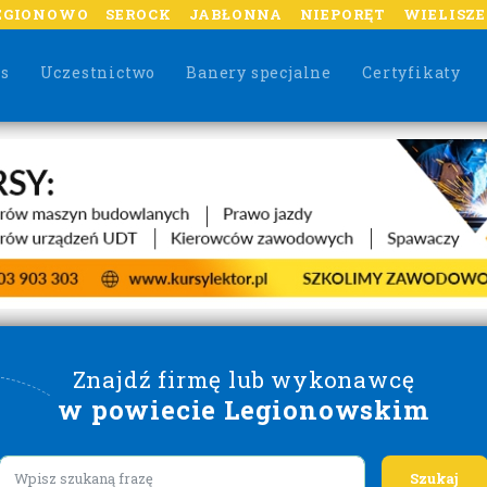
EGIONOWO
SEROCK
JABŁONNA
NIEPORĘT
WIELISZ
as
Uczestnictwo
Banery specjalne
Certyfikaty
Znajdź firmę lub wykonawcę
w powiecie Legionowskim
Lorem ipsum