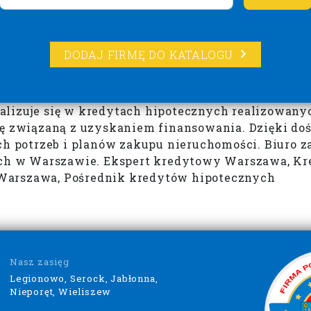
DODAJ FIRMĘ DO KATALOGU
lizuje się w kredytach hipotecznych realizowanyc
gę związaną z uzyskaniem finansowania. Dzięki doś
potrzeb i planów zakupu nieruchomości. Biuro zap
cych w Warszawie. Ekspert kredytowy Warszawa, K
Warszawa, Pośrednik kredytów hipotecznych
Nasz zasięg
Legionowo, Serock, Jabłonna,
Nieporęt, Wieliszew