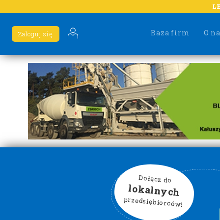
L
Baza firm
O n
Zaloguj się
Dołącz do
lokalnych
przedsiębiorców!