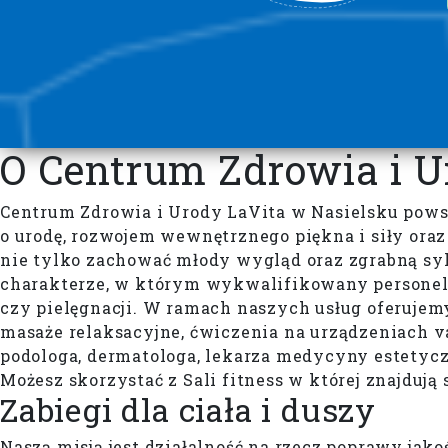
O Centrum Zdrowia i U
Centrum Zdrowia i Urody LaVita w Nasielsku powst
o urodę, rozwojem wewnętrznego piękna i siły oraz 
nie tylko zachować młody wygląd oraz zgrabną sylw
charakterze, w którym wykwalifikowany personel 
czy pielęgnacji. W ramach naszych usług oferujemy k
masaże relaksacyjne, ćwiczenia na urządzeniach va
podologa, dermatologa, lekarza medycyny estetyczn
Możesz skorzystać z Sali fitness w której znajduj
Zabiegi dla ciała i duszy
Naszą misją jest działalność na rzecz poprawy jako