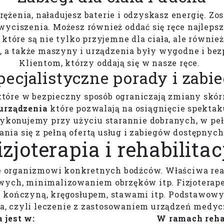
rężenia, naładujesz baterie i odzyskasz energię. Zo
i wyciszenia. Możesz również oddać się ręce najleps
, które są nie tylko przyjemne dla ciała, ale równ
, a także maszyny i urządzenia były wygodne i bez
Klientom, którzy oddają się w nasze ręce.
pecjalistyczne porady i zabie
tóre w bezpieczny sposób ograniczają zmiany skórne
urządzenia
które pozwalają na osiągnięcie spektak
 wykonujemy przy użyciu starannie dobranych, w p
ania się z pełną ofertą usług i zabiegów dostępnych
izjoterapia i rehabilitac
e organizmowi konkretnych bodźców. Właściwa re
wych, minimalizowaniem obrzęków itp. Fizjoterapeu
 kończyną, kręgosłupem, stawami itp. Podstawowymi
ia, czyli leczenie z zastosowaniem urządzeń medy
 jest w:
W ramach rehab