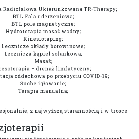
a Radiofalowa Ukierunkowana TR-Therapy;
BTL Fala uderzeniowa;
BTL pole magnetyczne;
Hydroterapia masaż wodny;
Kinesiotaping;
Lecznicze okłady borowinowe;
Lecznicza kąpiel solankowa;
Masaż;
resoterapia – drenaż limfatyczny;
itacja oddechowa po przebyciu COVID-19;
Suche igłowanie;
Terapia manualna;
sjonalnie, z najwyższą starannością i w trosce
joterapii
jmujemy się fizjoterapią u osób po kontuzjach