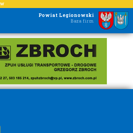
EW
Powiat Legionowski
Baza firm