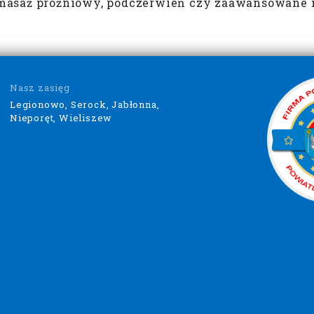
, masaż próżniowy, podczerwień czy zaawansowane
Nasz zasięg
Legionowo, Serock, Jabłonna,
Nieporęt, Wieliszew