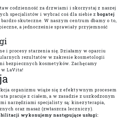
staw codzienność za drzwiami i skorzystaj z naszej
zych specjalistów i wybrać coś dla siebie z
bogatej
ież bardzo skuteczne. W naszym centrum dbamy o to,
pieczne, a jednocześnie sprawiały przyjemność
gi
 i procesy starzenia się. Działamy w oparciu
ularnych rezultatów w zakresie kosmetologii
ełni bezpiecznych kosmetyków. Zachęcamy
 w LaVita!
ja
akcja organizmu wiąże się z efektywnym procesem
ta pracuje z ciałem, a w zasadzie z uszkodzonym
 narzędziami specjalisty są: kinezyterapia,
cznych oraz masaż (zwłaszcza leczniczy).
ilitacji wykonujemy następujące usługi: