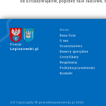
od ultradźwięków, poprzez fale radiowe
Menu
Baza firm
O nas
Powiat
Uczestnictwo
Legionowski.pl
Banery specjalne
Certyfikaty
Regulamin
Polityka prywatności
Kontakt
All Copyrights © powiatlegionowski.pl 2026