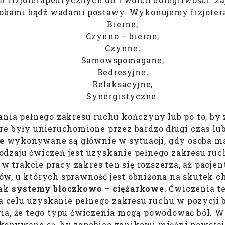
robami bądź wadami postawy. Wykonujemy fizjoter
Bierne;
Czynno – bierne;
Czynne;
Samowspomagane;
Redresyjne;
Relaksacyjne;
Synergistyczne.
nia pełnego zakresu ruchu kończyny lub po to, b
óre były unieruchomione przez bardzo długi czas lu
e
wykonywane są głównie w sytuacji, gdy osoba ma
dzaju ćwiczeń jest uzyskanie pełnego zakresu ruch
 w trakcie pracy zakres ten się rozszerza, aż pacje
, u których sprawność jest obniżona na skutek ch
jak
systemy bloczkowo – ciężarkowe
. Ćwiczenia t
a celu uzyskanie pełnego zakresu ruchu w pozycji b
rawia, że tego typu ćwiczenia mogą powodować ból.
konywane są, by zapobiec zanikowi mięśni powst