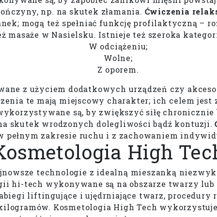
ończyny, np. na skutek złamania.
Ćwiczenia relak
ek; mogą też spełniać funkcję profilaktyczną – ro
 masaże w Nasielsku. Istnieje też szeroka kategor
W odciążeniu;
Wolne;
Z oporem.
ne z użyciem dodatkowych urządzeń czy akcesori
enia te mają miejscowy charakter; ich celem jest z
 wykorzystywane są, by zwiększyć siłę chronicznie
na skutek wrodzonych dolegliwości bądź kontuzji.
 w pełnym zakresie ruchu i z zachowaniem indywid
Kosmetologia High Tec
ajnowsze technologie z idealną mieszanką niezwy
ogii hi-tech wykonywane są na obszarze twarzy lub
biegi liftingujące i ujędrniające twarz, procedury 
 kilogramów. Kosmetologia High Tech wykorzystuje