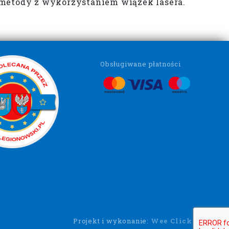
 metody z wykorzystaniem wiązek lasera.
Obsługiwane płatności
Projekt i wykonanie:
Wee Click