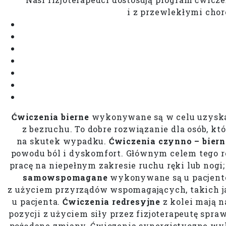
i z przewlekłymi cho
Ćwiczenia bierne
wykonywane są w celu uzyska
z bezruchu. To dobre rozwiązanie dla osób, kt
na skutek wypadku.
Ćwiczenia czynno – biern
powodu ból i dyskomfort. Głównym celem tego ro
pracę na niepełnym zakresie ruchu ręki lub nogi;
samowspomagane
wykonywane są u pacjentów
z użyciem przyrządów wspomagających, takich 
u pacjenta.
Ćwiczenia redresyjne
z kolei mają n
pozycji z użyciem siły przez fizjoterapeutę sp
pożądane zmiany. Ćwiczenia synergistyczne wy