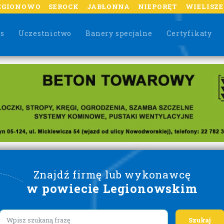
EGIONOWO
SEROCK
JABŁONNA
NIEPORĘT
WIELISZ
as
Uczestnictwo
Banery specjalne
Certyfikaty
Znajdź firmę lub wykonawcę
w powiecie Legionowskim
Lorem ipsum