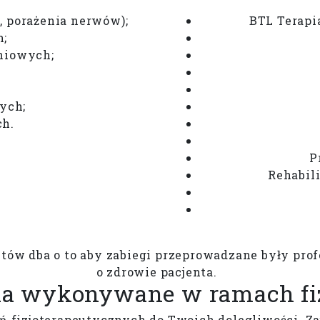
, porażenia nerwów);
BTL Terapi
h;
niowych;
ych;
ch.
P
Rehabil
ów dba o to aby zabiegi przeprowadzane były profe
o zdrowie pacjenta.
a wykonywane w ramach fiz
ń fizjoterapeutycznych do Twoich dolegliwości. Za