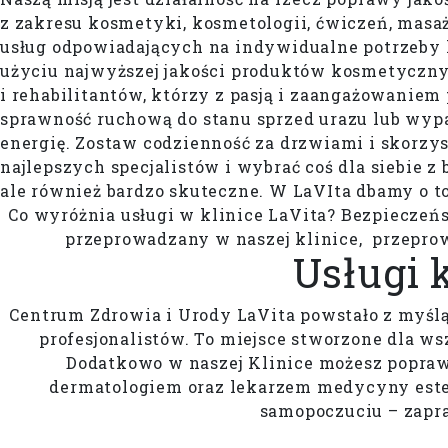
z zakresu kosmetyki, kosmetologii, ćwiczeń, masaż
usług odpowiadających na indywidualne potrzeby 
użyciu najwyższej jakości produktów kosmetyczny
i rehabilitantów, którzy z pasją i zaangażowanie
sprawność ruchową do stanu sprzed urazu lub wypad
energię. Zostaw codzienność za drzwiami i skorzyst
najlepszych specjalistów i wybrać coś dla siebie z 
ale również bardzo skuteczne. W LaVIta dbamy o t
Co wyróżnia usługi w klinice LaVita? Bezpieczeńst
przeprowadzany w naszej klinice, przepro
Usługi 
Centrum Zdrowia i Urody LaVita powstało z myślą
profesjonalistów. To miejsce stworzone dla ws
Dodatkowo w naszej Klinice możesz poprawi
dermatologiem oraz lekarzem medycyny estet
samopoczuciu – zapra