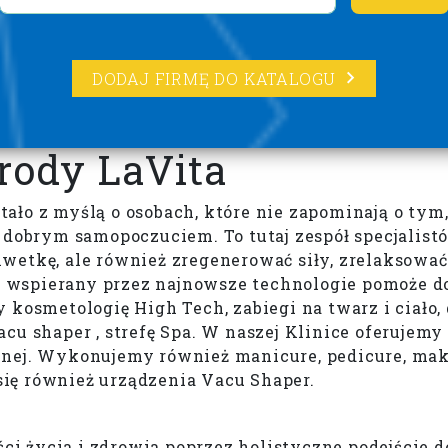
DODAJ FIRMĘ DO KATALOGU
rody LaVita
ało z myślą o osobach, które nie zapominają o ty
dobrym samopoczuciem. To tutaj zespół specjalistów
etkę, ale również zregenerować siły, zrelaksować 
wspierany przez najnowsze technologie pomoże do
osmetologię High Tech, zabiegi na twarz i ciało, dep
cu shaper , strefę Spa. W naszej Klinice oferujemy
ej. Wykonujemy również manicure, pedicure, makija
ą się również urządzenia Vacu Shaper.
ści życia i zdrowia poprzez holistyczne podejście 