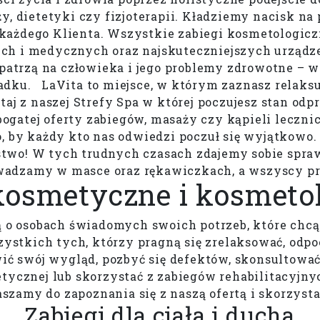
y, dietetyki czy fizjoterapii. Kładziemy nacisk n
każdego Klienta. Wszystkie zabiegi kosmetologic
ch i medycznych oraz najskuteczniejszych urządze
m patrzą na człowieka i jego problemy zdrowotne –
ku. LaVita to miejsce, w którym zaznasz relaksu i
aj z naszej Strefy Spa w której poczujesz stan odp
bogatej oferty zabiegów, masaży czy kąpieli lecznic
o, by każdy kto nas odwiedzi poczuł się wyjątkowo
wo! W tych trudnych czasach zdajemy sobie sprawę 
wadzamy w masce oraz rękawiczkach, a wszyscy pr
kosmetyczne i kosmeto
 o osobach świadomych swoich potrzeb, które chcą 
zystkich tych, którzy pragną się zrelaksować, odp
ć swój wygląd, pozbyć się defektów, skonsultować
ycznej lub skorzystać z zabiegów rehabilitacyjnyc
szamy do zapoznania się z naszą ofertą i skorzyst
Zabiegi dla ciała i ducha