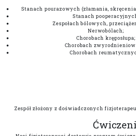
Stanach pourazowych (złamania, skręcenia
Stanach pooperacyjnyc
Zespołach bólowych, przeciąże
Nerwobólach;
Chorobach kręgosłupa;
Chorobach zwyrodnieniow
Chorobach reumatyczny
Zespół złożony z doświadczonych fizjoterapeut
Ćwiczeni
Nasi fizjoterapeuci dostosują program ćwicze