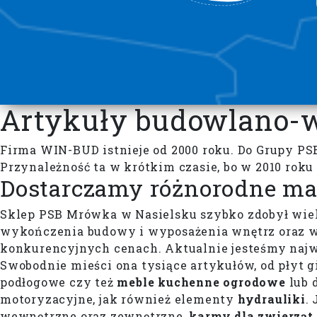
Artykuły budowlano-
Firma WIN-BUD istnieje od 2000 roku. Do Grupy PSB
Przynależność ta w krótkim czasie, bo w 2010 ro
Dostarczamy różnorodne mat
Sklep PSB Mrówka w Nasielsku szybko zdobył wielu
wykończenia budowy i wyposażenia wnętrz oraz w
konkurencyjnych cenach. Aktualnie jesteśmy naj
Swobodnie mieści ona tysiące artykułów, od płyt gi
podłogowe czy też
meble kuchenne ogrodowe
lub 
motoryzacyjne, jak również elementy
hydrauliki
.
wewnętrzne oraz zewnętrzne,
karmy dla zwierząt