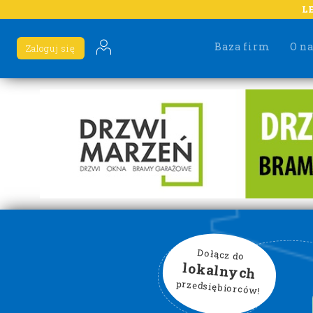
L
Baza firm
O n
Zaloguj się
Dołącz do
lokalnych
przedsiębiorców!