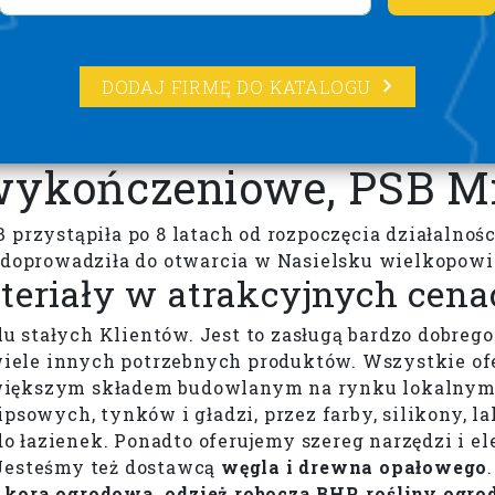
DODAJ FIRMĘ DO KATALOGU
wykończeniowe, PSB M
 przystąpiła po 8 latach od rozpoczęcia działalnoś
ku doprowadziła do otwarcia w Nasielsku wielkop
eriały w atrakcyjnych cena
 stałych Klientów. Jest to zasługą bardzo dobrego
iele innych potrzebnych produktów. Wszystkie o
większym składem budowlanym na rynku lokalnym 
psowych, tynków i gładzi, przez farby, silikony, la
do łazienek. Ponadto oferujemy szereg narzędzi i e
 Jesteśmy też dostawcą
węgla i drewna opałowego
, kora ogrodowa, odzież robocza BHP, rośliny og