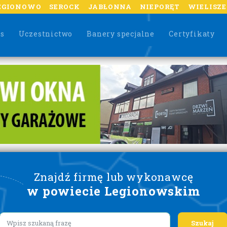
EGIONOWO
SEROCK
JABŁONNA
NIEPORĘT
WIELISZ
as
Uczestnictwo
Banery specjalne
Certyfikaty
Znajdź firmę lub wykonawcę
w powiecie Legionowskim
Lorem ipsum