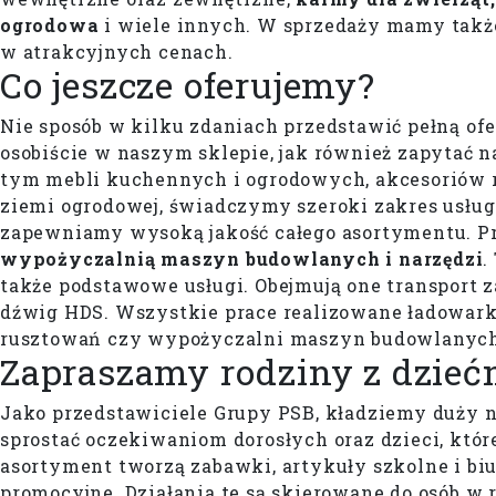
ogrodowa
i wiele innych. W sprzedaży mamy tak
w atrakcyjnych cenach.
Co jeszcze oferujemy?
Nie sposób w kilku zdaniach przedstawić pełną of
osobiście w naszym sklepie, jak również zapytać n
tym mebli kuchennych i ogrodowych, akcesoriów ro
ziemi ogrodowej, świadczymy szeroki zakres usług.
zapewniamy wysoką jakość całego asortymentu. 
wypożyczalnią maszyn budowlanych i narzędzi
.
także podstawowe usługi. Obejmują one transport
dźwig HDS. Wszystkie prace realizowane ładowar
rusztowań czy wypożyczalni maszyn budowlanych 
Zapraszamy rodziny z dzieć
Jako przedstawiciele Grupy PSB, kładziemy duży 
sprostać oczekiwaniom dorosłych oraz dzieci, któ
asortyment tworzą zabawki, artykuły szkolne i biu
promocyjne. Działania te są skierowane do osób w