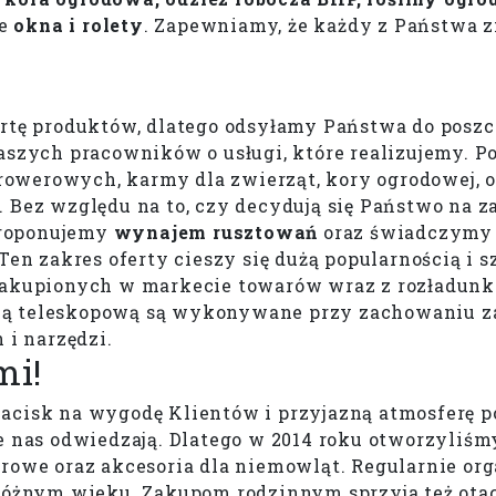
że
okna i rolety
. Zapewniamy, że każdy z Państwa z
ertę produktów, dlatego odsyłamy Państwa do posz
aszych pracowników o usługi, które realizujemy. P
werowych, karmy dla zwierząt, kory ogrodowej, od
 Bez względu na to, czy decydują się Państwo na z
Proponujemy
wynajem rusztowań
oraz świadczym
 Ten zakres oferty cieszy się dużą popularnością 
 zakupionych w markecie towarów wraz z rozładunk
ką teleskopową są wykonywane przy zachowaniu z
i narzędzi.
mi!
nacisk na wygodę Klientów i przyjazną atmosferę 
re nas odwiedzają. Dlatego w 2014 roku otworzyliś
rowe oraz akcesoria dla niemowląt. Regularnie org
 różnym wieku. Zakupom rodzinnym sprzyja też ota