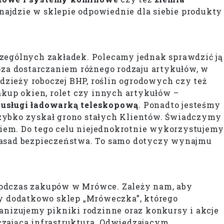
najdzie w sklepie odpowiednie dla siebie produkty
czególnych zakładek. Polecamy jednak sprawdzić ją
oza dostarczaniem różnego rodzaju artykułów, w
zieży roboczej BHP, roślin ogrodowych czy też
akup okien, rolet czy innych artykułów –
y
usługi ładowarką teleskopową
. Ponadto jesteśmy
i szybko zyskał grono stałych Klientów. Świadczymy
iem. Do tego celu niejednokrotnie wykorzystujemy
asad bezpieczeństwa. To samo dotyczy wynajmu
podczas zakupów w Mrówce. Zależy nam, aby
my dodatkowo sklep „Mróweczka”, którego
anizujemy pikniki rodzinne oraz konkursy i akcje
czająca infrastruktura. Odwiedzającym