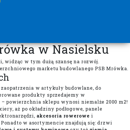
rówka w Nasielsku
ci, widząc w tym dużą szansę na rozwój.
owierzchniowego marketu budowlanego PSB Mrówka.
ch
 zaopatrzenia w artykuły budowlane, do
ferowane produkty sprzedajemy w
– powierzchnia sklepu wynosi niemalże 2000 m2!
kiery, aż po okładziny podłogowe, panele
lektronarzędzi,
akcesoria rowerowe
i
. Ponadto w asortymencie znajdują się: drzwi
rodowe i systemy kominowe
czy też
ziemia