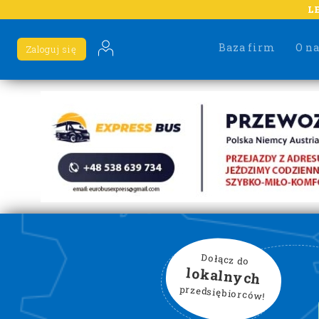
L
Baza firm
O n
Zaloguj się
Dołącz do
lokalnych
przedsiębiorców!