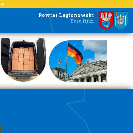
EW
Powiat Legionowski
Baza firm