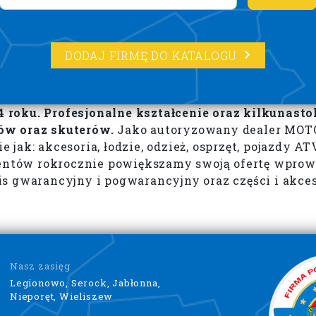
DODAJ FIRMĘ DO KATALOGU
 roku. Profesjonalne kształcenie oraz kilkunas
ów oraz skuterów.
Jako autoryzowany dealer MOTO
ak: akcesoria, łodzie, odzież, osprzęt, pojazdy ATV
ów rokrocznie powiększamy swoją ofertę wprowadz
 gwarancyjny i pogwarancyjny oraz części i akces
Nasz zasięg
Legionowo, Serock, Jabłonna,
Nieporęt, Wieliszew