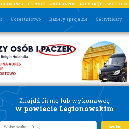
EGIONOWO
SEROCK
JABŁONNA
NIEPORĘT
WIELISZ
as
Uczestnictwo
Banery specjalne
Certyfikaty
Znajdź firmę lub wykonawcę
w powiecie Legionowskim
Lorem ipsum