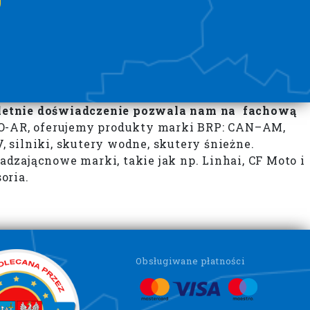
toletnie doświadczenie pozwala nam na fachową
-AR, oferujemy produkty marki BRP: CAN–AM,
, silniki, skutery wodne, skutery śnieżne.
ającnowe marki, takie jak np. Linhai, CF Moto i
oria.
Obsługiwane płatności