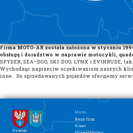
Firma MOTO-AR została założona w styczniu 1994
obsługę i doradztwo w naprawie motocykli, quad
SPYDER, SEA–DOO, SKI-DOO, LYNX i EVINRUDE, takie j
Wychodząc naprzeciw oczekiwaniom naszych klient
inne. Do sprzedawanych pojazdów oferujemy serwis
Menu
Baza firm
O nas
Powiat
Uczestnictwo