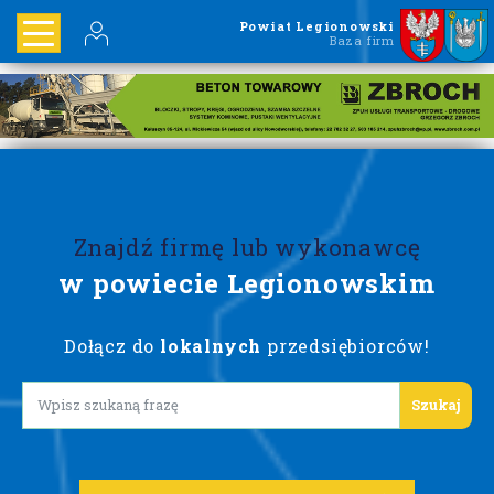
Powiat Legionowski
Baza firm
Znajdź firmę lub wykonawcę
w powiecie Legionowskim
Dołącz do
lokalnych
przedsiębiorców!
Lorem ipsum