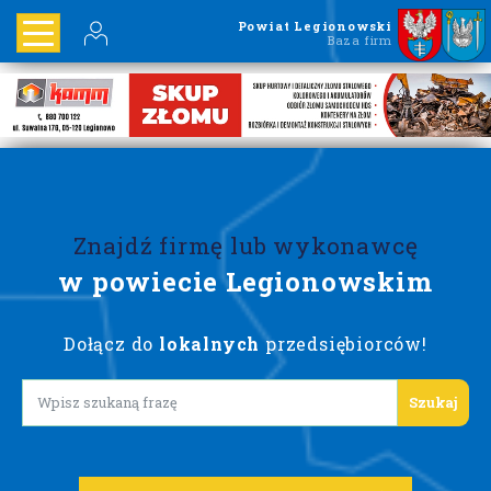
Powiat Legionowski
Baza firm
Znajdź firmę lub wykonawcę
w powiecie Legionowskim
Dołącz do
lokalnych
przedsiębiorców!
Lorem ipsum