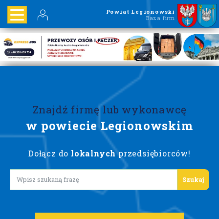
Powiat Legionowski
Baza firm
Znajdź firmę lub wykonawcę
w powiecie Legionowskim
Dołącz do
lokalnych
przedsiębiorców!
Lorem ipsum