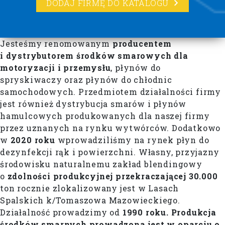
DODAJ FIRMĘ DO KATALOGU
Jesteśmy renomowanym
producentem
i dystrybutorem środków smarowych dla
motoryzacji i przemysłu
, płynów do
spryskiwaczy oraz płynów do chłodnic
samochodowych. Przedmiotem działalności firmy
jest również dystrybucja smarów i płynów
hamulcowych produkowanych dla naszej firmy
przez uznanych na rynku wytwórców. Dodatkowo
w
2020 roku
wprowadziliśmy na rynek płyn do
dezynfekcji rąk i powierzchni. Własny, przyjazny
środowisku naturalnemu zakład blendingowy
o
zdolności produkcyjnej przekraczającej
30.000
ton rocznie zlokalizowany jest w Lasach
Spalskich k/Tomaszowa Mazowieckiego.
Działalność prowadzimy od
1990 roku.
Produkcja
środków smarnych prowadzona jest w oparciu o