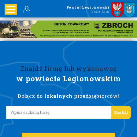
Powiat Legionowski
Baza firm
Znajdź firmę lub wykonawcę
w powiecie Legionowskim
Dołącz do
lokalnych
przedsiębiorców!
Lorem ipsum