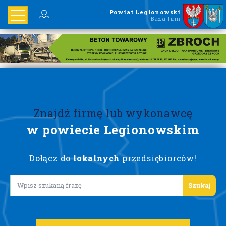
Powiat Legionowski
Baza firm
Znajdź firmę lub wykonawcę
w powiecie Legionowskim
Dołącz do
lokalnych
przedsiębiorców!
Lorem ipsum