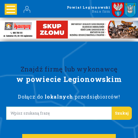
Powiat Legionowski
Baza firm
Znajdź firmę lub wykonawcę
w powiecie Legionowskim
Dołącz do
lokalnych
przedsiębiorców!
Lorem ipsum