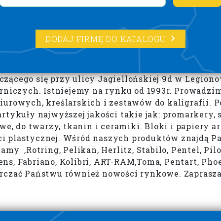
DODAJ FIRMĘ DO KATALOGU
zącego się przy ulicy Jagiellońskiej 9d w Legiono
erniczych. Istniejemy na rynku od 1993r. Prowadz
iurowych, kreślarskich i zestawów do kaligrafii.
tykuły najwyższej jakości takie jak: promarkery, sz
e, do twarzy, tkanin i ceramiki. Bloki i papiery ar
i plastycznej. Wśród naszych produktów znajdą Pa
y ,Rotring, Pelikan, Herlitz, Stabilo, Pentel, Pilo
lens, Fabriano, Kolibri, ART-RAM,Toma, Pentart, Pho
arczać Państwu również nowości rynkowe. Zaprasz