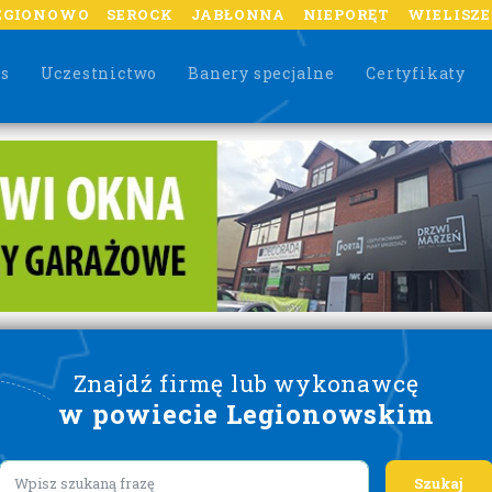
EGIONOWO
SEROCK
JABŁONNA
NIEPORĘT
WIELISZ
as
Uczestnictwo
Banery specjalne
Certyfikaty
Znajdź firmę lub wykonawcę
w powiecie Legionowskim
Lorem ipsum