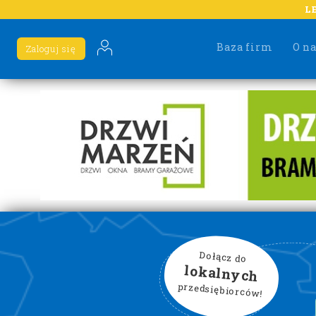
L
Baza firm
O n
Zaloguj się
Dołącz do
lokalnych
przedsiębiorców!