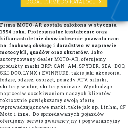
DODAJ FIRMĘ DO KATALOGU
Firma MOTO-AR została założona w styczniu
1994 roku. Profesjonalne kształcenie oraz
kilkunastoletnie doświadczenie pozwala nam
na fachową obsługę i doradztwo w naprawie
motocykli, quadów oraz skuterów.
Jako
autoryzowany dealer MOTO-AR, oferujemy
produkty marki BRP: CAN–AM, SPYDER, SEA–DOO,
SKI-DOO, LYNX i EVINRUDE, takie jak: akcesoria,
łodzie, odzież, osprzęt, pojazdy ATV, silniki,
skutery wodne, skutery śnieżne. Wychodząc
naprzeciw oczekiwaniom naszych klientów
rokrocznie powiększamy swoją ofertę
wprowadzającnowe marki, takie jak np. Linhai, CF
Moto i inne. Do sprzedawanych pojazdów
oferujemy serwis gwarancyjny i pogwarancyjny
oraz części i akcesoria.