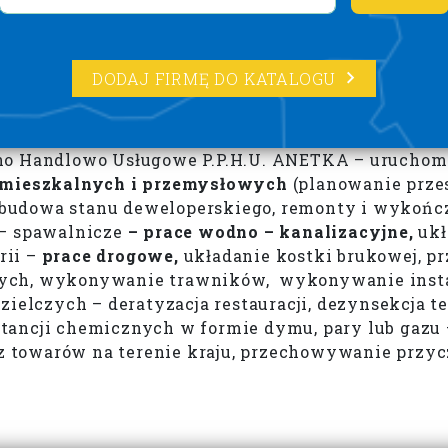
DODAJ FIRMĘ DO KATALOGU
no Handlowo Usługowe P.P.H.U. ANETKA – uruchomił
 mieszkalnych i przemysłowych
(planowanie prze
budowa stanu deweloperskiego, remonty i wykońc
 – spawalnicze
– prace wodno – kanalizacyjne,
ukł
rii –
prace drogowe,
układanie kostki brukowej, pr
ych, wykonywanie trawników, wykonywanie instal
ielczych – deratyzacja restauracji, dezynsekcja te
tancji chemicznych w formie dymu, pary lub gazu 
 towarów na terenie kraju, przechowywanie przy