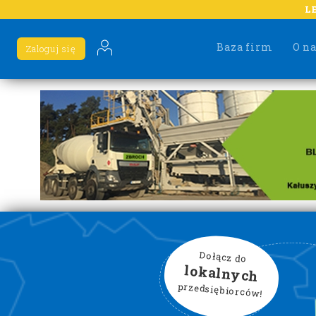
L
Baza firm
O n
Zaloguj się
Dołącz do
lokalnych
przedsiębiorców!