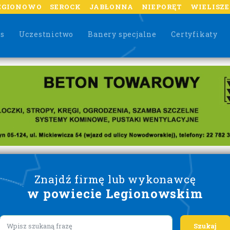
EGIONOWO
SEROCK
JABŁONNA
NIEPORĘT
WIELISZ
as
Uczestnictwo
Banery specjalne
Certyfikaty
Znajdź firmę lub wykonawcę
w powiecie Legionowskim
Lorem ipsum