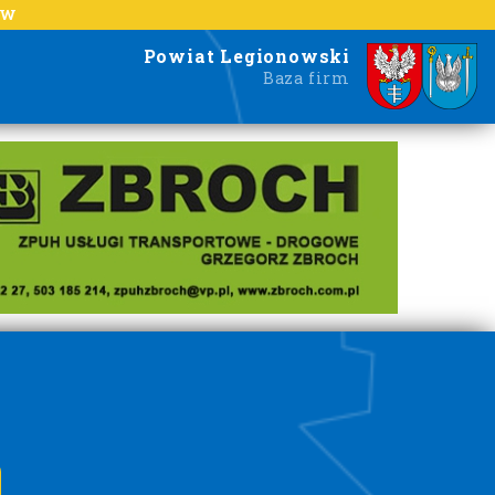
EW
Powiat Legionowski
Baza firm