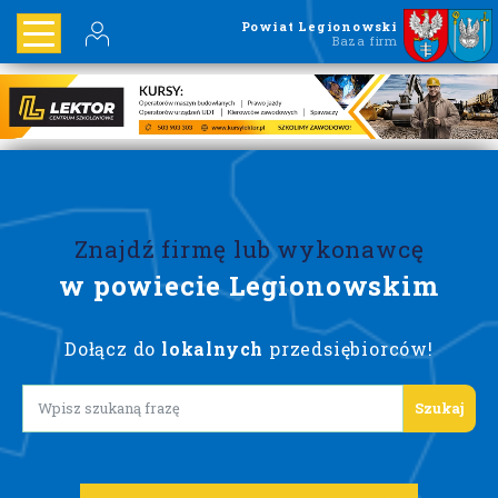
Powiat Legionowski
Baza firm
Znajdź firmę lub wykonawcę
w powiecie Legionowskim
Dołącz do
lokalnych
przedsiębiorców!
Lorem ipsum