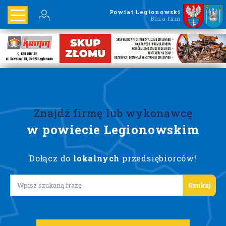
Powiat Legionowski
Baza firm
Znajdź firmę lub wykonawcę
w powiecie Legionowskim
Dołącz do
lokalnych
przedsiębiorców!
Lorem ipsum