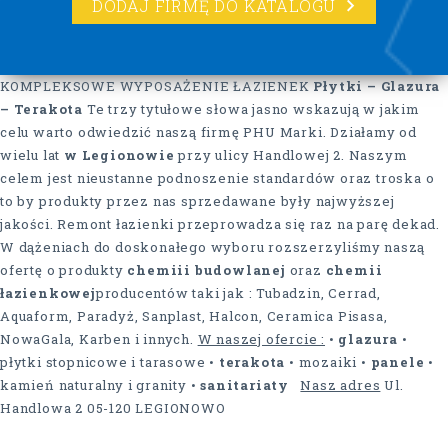
DODAJ FIRMĘ DO KATALOGU
KOMPLEKSOWE WYPOSAŻENIE ŁAZIENEK
Płytki – Glazura
– Terakota
Te trzy tytułowe słowa jasno wskazują w jakim
celu warto odwiedzić naszą firmę PHU Marki. Działamy od
wielu lat
w Legionowie
przy ulicy Handlowej 2. Naszym
celem jest nieustanne podnoszenie standardów oraz troska o
to by produkty przez nas sprzedawane były najwyższej
jakości. Remont łazienki przeprowadza się raz na parę dekad.
W dążeniach do doskonałego wyboru rozszerzyliśmy naszą
ofertę o produkty
chemiii budowlanej
oraz
chemii
łazienkowej
producentów taki jak : Tubadzin, Cerrad,
Aquaform, Paradyż, Sanplast, Halcon, Ceramica Pisasa,
NowaGala, Karben i innych.
W naszej ofercie :
•
glazura
•
płytki stopnicowe i tarasowe •
terakota
• mozaiki •
panele
•
kamień naturalny i granity •
sanitariaty
Nasz adres
Ul.
Handlowa 2 05-120 LEGIONOWO