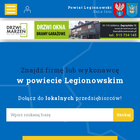
Powiat Legionowski
Baza firm
Znajdź firmę lub wykonawcę
w powiecie Legionowskim
Dołącz do
lokalnych
przedsiębiorców!
Lorem ipsum