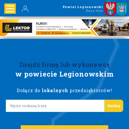
Powiat Legionowski
Baza firm
Znajdź firmę lub wykonawcę
w powiecie Legionowskim
Dołącz do
lokalnych
przedsiębiorców!
Lorem ipsum