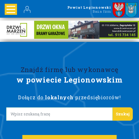
Powiat Legionowski
Baza firm
Znajdź firmę lub wykonawcę
w powiecie Legionowskim
Dołącz do
lokalnych
przedsiębiorców!
Lorem ipsum