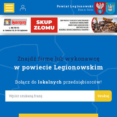
Powiat Legionowski
Baza firm
Znajdź firmę lub wykonawcę
w powiecie Legionowskim
Dołącz do
lokalnych
przedsiębiorców!
Lorem ipsum