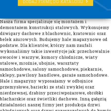
DODAJ FIRMĘ DO KATALOGU
Nasza firma specjalizuje się montażem i
demontażem konstrukcji stalowych. Wykonujemy
dźwigary dachowe z blachownic, kratownic oraz
belek ażurowych. Budujemy hale magazynowe od
podstaw. Dla klientów, którzy nam zaufali
wykonaliśmy takie inwestycje jak: przechowalnie
owoców i warzyw, komory chłodnicze, wiaty
stalowe, mroźnie, ubojnie, warsztaty
samochodowe, salony samochodowe, piekarnie,
sklepy, pawilony handlowe, garaże samochodowe.
Hale i magazyny wyposażamy w odbojnice
przemysłowe, barierki ze stali zwykłej oraz
nierdzewnej, drabiny przeciwpożarowe, obróbki
blacharskie oraz świetliki dachowe. Inną gałęzią
działalności naszej firmy jest produkcja drzwi
chłodniczych oraz drzwi gazoszczelnych do komór