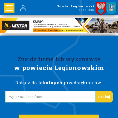
Powiat Legionowski
Baza firm
Znajdź firmę lub wykonawcę
w powiecie Legionowskim
Dołącz do
lokalnych
przedsiębiorców!
Lorem ipsum