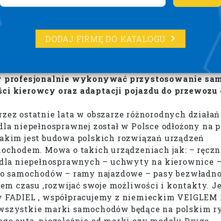
DODAJ FIRMĘ DO KATALOGU
by profesjonalnie wykonywać przystosowanie sa
ci kierowcy oraz adaptacji pojazdu do przewozu
ez ostatnie lata w obszarze różnorodnych działań
a niepełnosprawnej został w Polsce odłożony na pó
 jakim jest budowa polskich rozwiązań urządzeń
ochodem. Mowa o takich urządzeniach jak: – ręczn
 dla niepełnosprawnych – uchwyty na kierownice 
 do samochodów – ramy najazdowe – pasy bezwładn
em czasu ,rozwijać swoje możliwości i kontakty. 
y FADIEL , współpracujemy z niemieckim VEIGLEM 
wszystkie marki samochodów będące na polskim r
go auta, niezależnie od marki czy modelu.Drugą