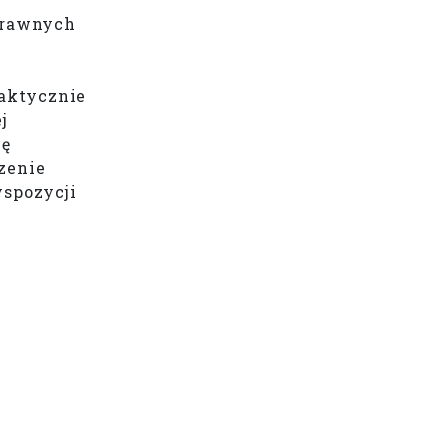
sprawnych
raktycznie
j
ię
szenie
yspozycji