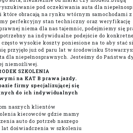
 wyszukiwanie pod oczekiwania auta dla niepełno
 które obracają na rynku wtórnym samochodami z
y perfekcyjny stan techniczny oraz weryfikację
prawnej niema dla nas tajemnic, podejmiemy się p
st potrzebny na indywidualne podejście do konkretne
zęsto wysokie koszty poniesione na to aby stać s
się przyjęło już od paru lat w środowisku Stowarzy
ta dla niepełnosprawnych. Jesteśmy do Państwa d
ej niemożliwej.
OŚRODEK SZKOLENIA
ymi na KAT B prawa jazdy.
azie firmy specjalizującej się
nych do ich indywidualnych
om naszych klientów
zkolenia kierowców gdzie mamy
enia auto do potrzeb naszego
0 lat doświadczenia w szkoleniu