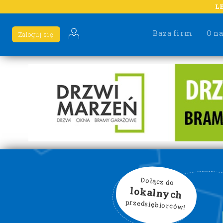
L
Baza firm
O n
Zaloguj się
Dołącz do
lokalnych
przedsiębiorców!