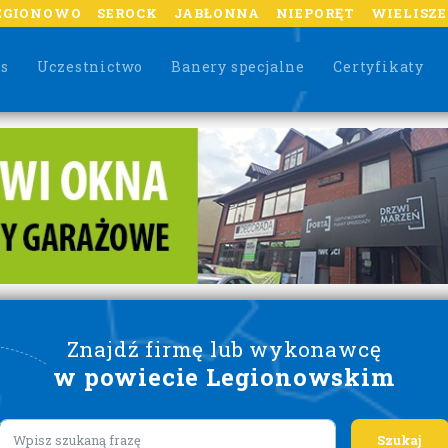
EGIONOWO
SEROCK
JABŁONNA
NIEPORĘT
WIELISZ
as
Uczestnictwo
Banery specjalne
Certyfikaty
Znajdź firmę lub wykonawcę
w powiecie Legionowskim
Lorem ipsum