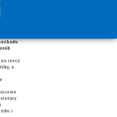
mochodu
 osób
 na rzecz
łkę, a
e
–
ościowe
Jesteśmy
i
ynku i