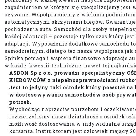
zagadnieniem w którym się specjalizujemy jest
używane. Współpracujemy z wieloma podmiotami
automatycznymi skrzyniami biegów. Gwarantujem
pochodzenia auta. Samochód dla osoby niepełnos
każdej adaptacji – pozostaje tylko czas który je
adaptacji. Wyposażenie dodatkowe samochodu to c
samodzielnym, dlatego też nasza współpraca jak 
Spinka pomaga i wspiera finansowo adaptacje au
w każdej kwestii technicznej nawet tej najbardzi
ASDON Sp z o.o. prowadzi specjalistyczny 
KIEROWCÓW z niepełnosprawnościami ruchow
Jest to jedyny taki ośrodek który powstał na b
w dostosowywaniu samochodów osób prywat
potrzeb.
Wychodząc naprzeciw potrzebom i oczekiwani
rozszerzyliśmy nasza działalność o ośrodek s
możliwość dostosowania w indywidualne urządz
kursanta. Instruktorem jest człowiek mający 2