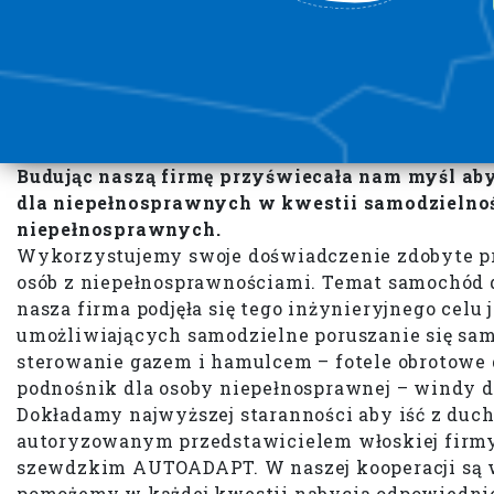
Budując naszą firmę przyświecała nam myśl a
dla niepełnosprawnych w kwestii samodzielnoś
niepełnosprawnych.
Wykorzystujemy swoje doświadczenie zdobyte prz
osób z niepełnosprawnościami. Temat samochód dl
nasza firma podjęła się tego inżynieryjnego celu
umożliwiających samodzielne poruszanie się sam
sterowanie gazem i hamulcem – fotele obrotowe
podnośnik dla osoby niepełnosprawnej – windy
Dokładamy najwyższej staranności aby iść z duch
autoryzowanym przedstawicielem włoskiej firm
szewdzkim AUTOADAPT. W naszej kooperacji są 
pomożemy w każdej kwestii nabycia odpowiednie