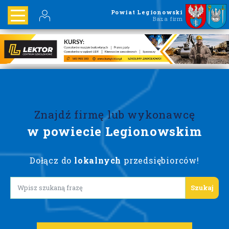
Powiat Legionowski
Baza firm
Znajdź firmę lub wykonawcę
w powiecie Legionowskim
Dołącz do
lokalnych
przedsiębiorców!
Lorem ipsum