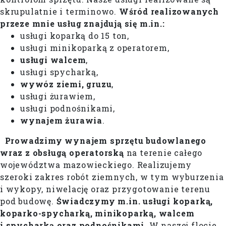
skrupulatnie i terminowo.
Wśród realizowanych
przeze mnie usług znajdują się m.in.:
usługi koparką do 15 ton,
usługi minikoparką z operatorem,
usługi walcem
,
usługi spycharką,
wywóz ziemi, gruzu
,
usługi żurawiem,
usługi podnośnikami,
wynajem żurawia
.
Prowadzimy wynajem sprzętu budowlanego
wraz z obsługą operatorską
na terenie całego
województwa mazowieckiego. Realizujemy
szeroki zakres robót ziemnych, w tym wyburzenia
i wykopy, niwelację oraz przygotowanie terenu
pod budowę.
Świadczymy m.in. usługi koparką,
koparko-spycharką, minikoparką, walcem
i spycharką oraz podnośnikami
. W naszej flocie