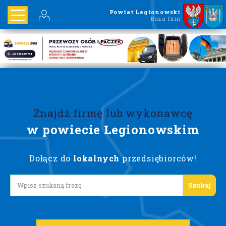
Powiat Legionowski
Baza firm
Znajdź firmę lub wykonawcę
w powiecie Legionowskim
Dołącz do
lokalnych
przedsiębiorców!
Lorem ipsum