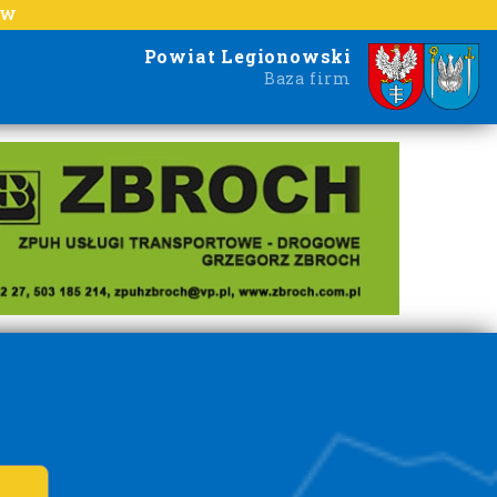
EW
Powiat Legionowski
Baza firm