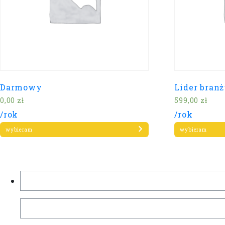
Darmowy
Lider bran
0,00
zł
599,00
zł
/rok
/rok
wybieram
wybieram
Szukaj: