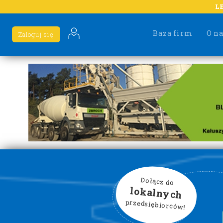
L
Baza firm
O n
Zaloguj się
Dołącz do
lokalnych
przedsiębiorców!