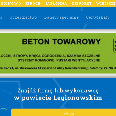
EGIONOWO
SEROCK
JABŁONNA
NIEPORĘT
WIELISZ
as
Uczestnictwo
Banery specjalne
Certyfikaty
Znajdź firmę lub wykonawcę
w powiecie Legionowskim
Lorem ipsum