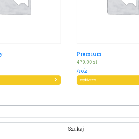
ży
Premium
479,00
zł
/rok
wybieram