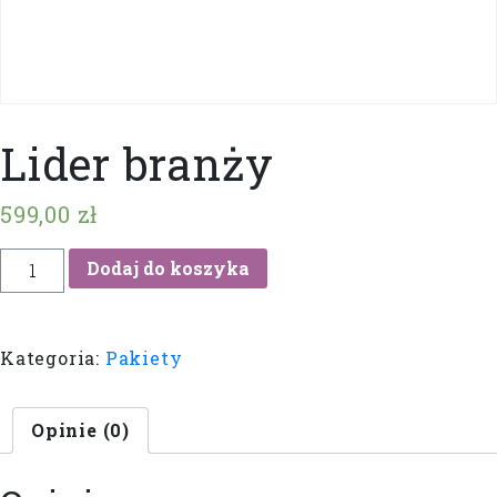
Lider branży
599,00
zł
ilość
Dodaj do koszyka
Lider
branży
Kategoria:
Pakiety
Opinie (0)