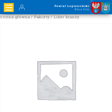
Powiat Legionowski
Baza firm
Strona główna
/
Pakiety
/ Lider branży