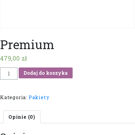
Premium
479,00
zł
ilość
Dodaj do koszyka
Premium
Kategoria:
Pakiety
Opinie (0)