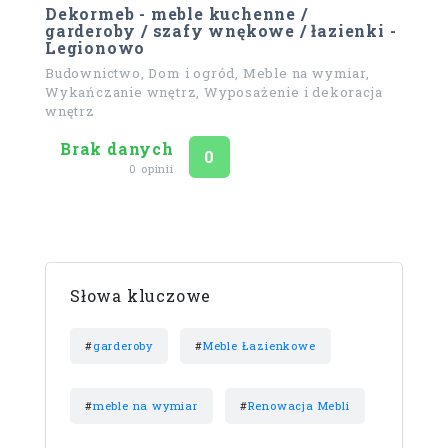
Dekormeb - meble kuchenne /
garderoby / szafy wnękowe / łazienki -
Legionowo
Budownictwo, Dom i ogród, Meble na wymiar,
Wykańczanie wnętrz, Wyposażenie i dekoracja
wnętrz
Brak danych
Ocena
na 5
0
0 opinii
Słowa kluczowe
#
garderoby
#
Meble Łazienkowe
#
meble na wymiar
#
Renowacja Mebli