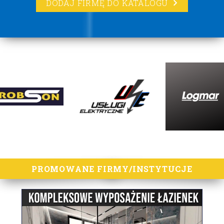
DODAJ FIRMĘ DO KATALOGU
lorem ipsum
PROMOWANE FIRMY/INSTYTUCJE