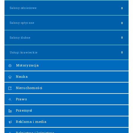
Salony odzieżowe
0
Salony optyczne
0
Salony ślubne
0
Usługi krawieckie
0
Motoryzacja
Nauka
Nieruchomości
Prawo
Przemysł
Reklama i media
Rolnictwo i leśnictwo