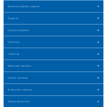
Biżuteria, dodatki, zegarki
0
Drogerie
0
Galerie handlowe
0
Garnitury
0
Jubilerzy
0
Materiały, tekstylia
0
Odzież używana
0
Producenci odzieży
0
Salony obuwnicze
0