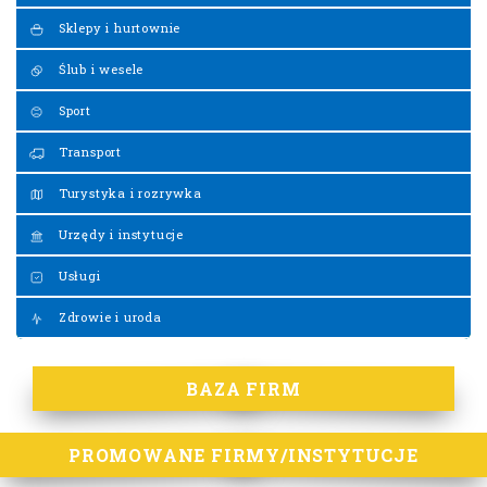
Sklepy i hurtownie
Ślub i wesele
Sport
Transport
Turystyka i rozrywka
Urzędy i instytucje
Usługi
Zdrowie i uroda
BAZA FIRM
PROMOWANE FIRMY/INSTYTUCJE