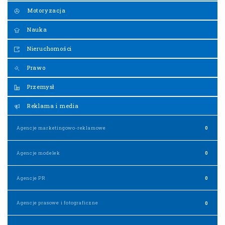
Motoryzacja
Nauka
Nieruchomości
Prawo
Przemysł
Reklama i media
Agencje marketingowo-reklamowe
0
Agencje modelek
0
Agencje PR
0
Agencje prasowe i fotograficzne
0