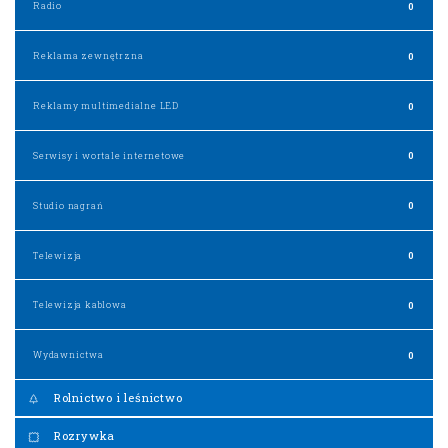
Radio
0
Reklama zewnętrzna
0
Reklamy multimedialne LED
0
Serwisy i wortale internetowe
0
Studio nagrań
0
Telewizja
0
Telewizja kablowa
0
Wydawnictwa
0
Rolnictwo i leśnictwo
Rozrywka