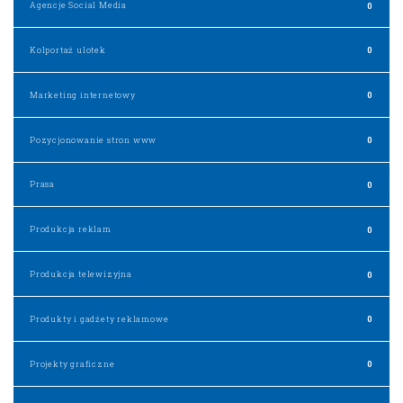
Agencje Social Media
0
Kolportaż ulotek
0
Marketing internetowy
0
Pozycjonowanie stron www
0
Prasa
0
Produkcja reklam
0
Produkcja telewizyjna
0
Produkty i gadżety reklamowe
0
Projekty graficzne
0