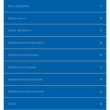
Biura projektowe
1
Blachy, rynny
0
Bramy, ogrodzenia
7
Budowa obiektów sportowych
0
Budownictwo drewniane
2
Budownictwo drogowe
1
Budownictwo energetyczne
2
Budownictwo mieszkaniowe
2
Dachy
3