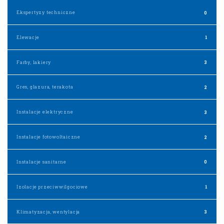
Ekspertyzy techniczne
0
Elewacje
1
Farby, lakiery
3
Gres, glazura, terakota
2
Instalacje elektryczne
3
Instalacje fotowoltaiczne
2
Instalacje sanitarne
0
Izolacje przeciwwilgociowe
1
Klimatyzacja, wentylacja
3