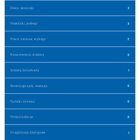
Piece, kominki
2
Posadzki, podłogi
3
Prace ziemne, wykopy
7
Rusztowania, drabiny
0
Schody, balustrady
1
Serwis sprzętu, maszyn
0
Tartaki, drewno
0
Termoizolacja
0
Urządzenia dźwigowe
1