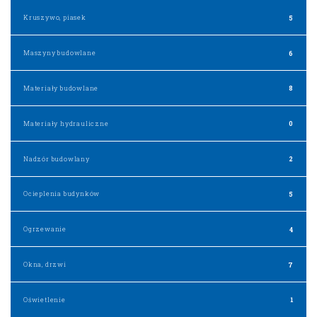
Kruszywo, piasek
5
Maszyny budowlane
6
Materiały budowlane
8
Materiały hydrauliczne
0
Nadzór budowlany
2
Ocieplenia budynków
5
Ogrzewanie
4
Okna, drzwi
7
Oświetlenie
1