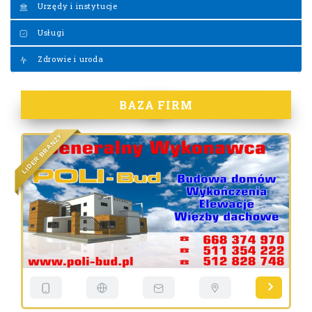
Urzędy i instytucje
Usługi
Zdrowie i uroda
BAZA FIRM
Y
Ż
N
A
R
B
R
E
D
I
L