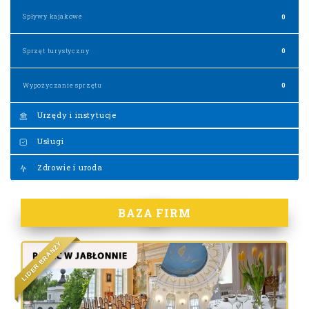
Spływy kajakowe
0
Sprzęt turystyczny
0
Wypożyczanie sprzętu
0
Urzędy i instytucje
Usługi
Zdrowie i uroda
BAZA FIRM
Y
Ż
N
A
R
B
R
E
D
I
L