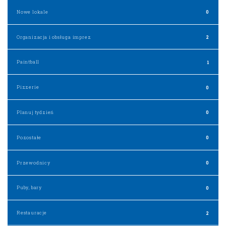
Nowe lokale
0
Organizacja i obsługa imprez
2
Paintball
1
Pizzerie
0
Planuj tydzień
0
Pozostałe
0
Przewodnicy
0
Puby, bary
0
Restauracje
2