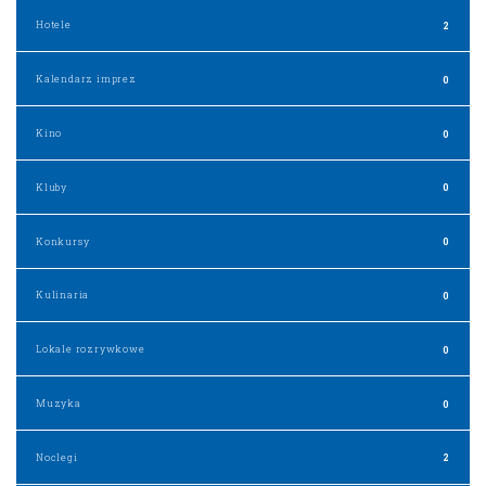
Hotele
2
Kalendarz imprez
0
Kino
0
Kluby
0
Konkursy
0
Kulinaria
0
Lokale rozrywkowe
0
Muzyka
0
Noclegi
2