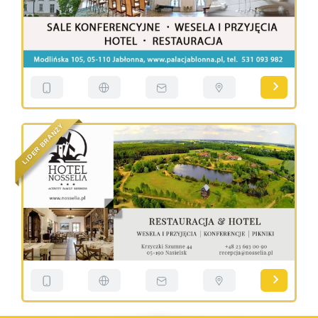
Y
Ż
N
A
R
B
R
E
D
I
L