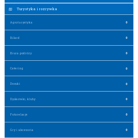
Turystyka i rozrywka
Agroturystyka
0
Bilard
0
Biura podróży
0
Catering
0
Domki
0
Dyskoteki, kluby
0
Fotorelacje
0
Gry i akcesoria
0