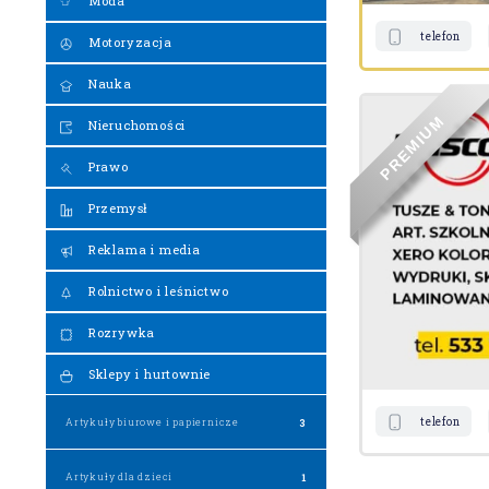
Moda
telefon
Motoryzacja
Nauka
M
Nieruchomości
U
I
M
E
R
Prawo
P
Przemysł
Reklama i media
Rolnictwo i leśnictwo
Rozrywka
Sklepy i hurtownie
telefon
Artykuły biurowe i papiernicze
3
Artykuły dla dzieci
1