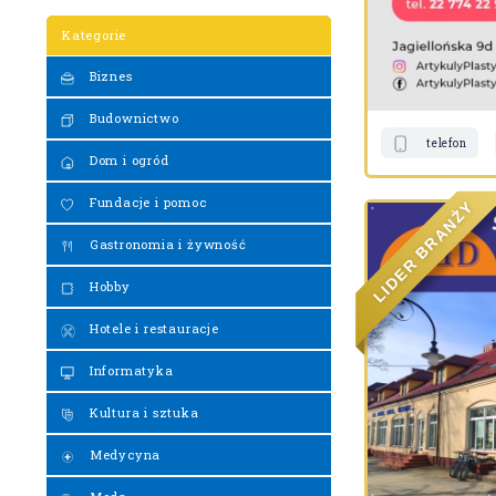
Kategorie
Biznes
Budownictwo
telefon
Dom i ogród
Fundacje i pomoc
Y
Ż
N
A
R
Gastronomia i żywność
B
R
E
D
Hobby
I
L
Hotele i restauracje
Informatyka
Kultura i sztuka
Medycyna