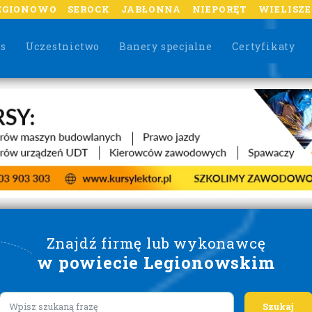
EGIONOWO
SEROCK
JABŁONNA
NIEPORĘT
WIELISZ
as
Uczestnictwo
Banery specjalne
Certyfikaty
Znajdź firmę lub wykonawcę
w powiecie Legionowskim
Lorem ipsum