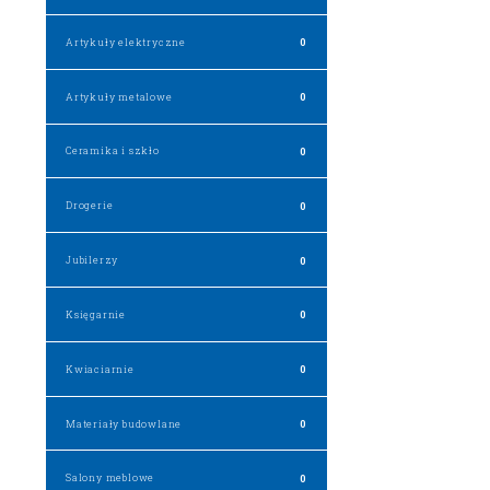
Artykuły elektryczne
0
Artykuły metalowe
0
Ceramika i szkło
0
Drogerie
0
Jubilerzy
0
Księgarnie
0
Kwiaciarnie
0
Materiały budowlane
0
Salony meblowe
0