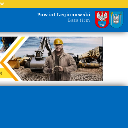
EW
Powiat Legionowski
Baza firm