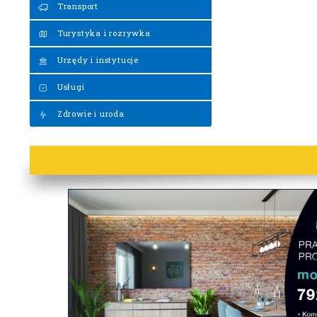
Transport
Turystyka i rozrywka
Urzędy i instytucje
Usługi
Zdrowie i uroda