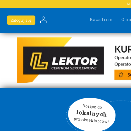
L
Baza firm
O n
Zaloguj się
Dołącz do
lokalnych
przedsiębiorców!