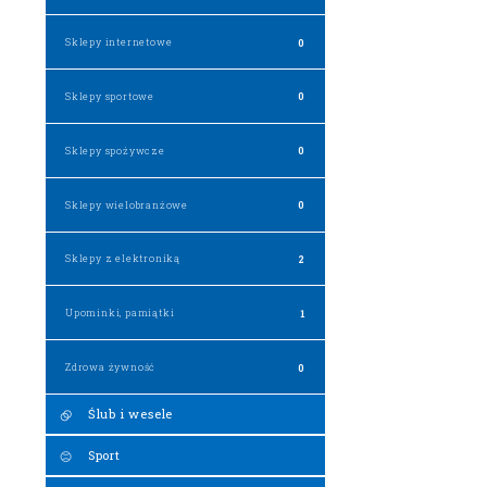
Sklepy internetowe
0
Sklepy sportowe
0
Sklepy spożywcze
0
Sklepy wielobranżowe
0
Sklepy z elektroniką
2
Upominki, pamiątki
1
Zdrowa żywność
0
Ślub i wesele
Sport