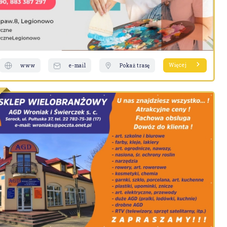
Więcej
www
e-mail
Pokaż trasę