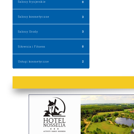
Salony fryzjerskie
0
Salony kosmetyczne
3
Salony Urody
3
Siłownia i Fitness
0
Usługi kosmetyczne
2