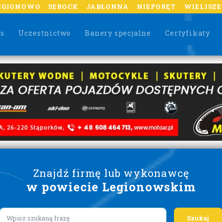
EGIONOWO
SEROCK
JABŁONNA
NIEPORĘT
WIELISZ
as
Uczestnictwo
Banery specjalne
Certyfikaty
Znajdź firmę lub wykonawcę
w powiecie Legionowskim
Lorem ipsum