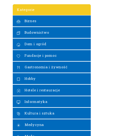
Kategorie
Biznes
Budownictwo
Dom i ogród
Fundacje i pomoc
Gastronomia i żywność
Hobby
Hotele i restauracje
Informatyka
Kultura i sztuka
Medycyna