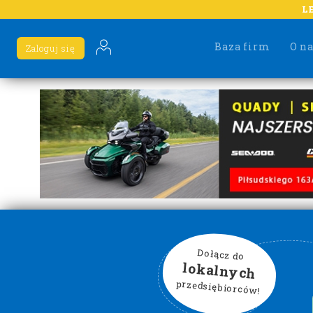
L
Baza firm
O n
Zaloguj się
Dołącz do
lokalnych
przedsiębiorców!