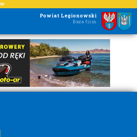
EW
Powiat Legionowski
Baza firm