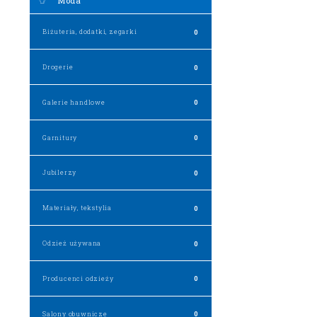
Moda
Biżuteria, dodatki, zegarki
0
Drogerie
0
Galerie handlowe
0
Garnitury
0
Jubilerzy
0
Materiały, tekstylia
0
Odzież używana
0
Producenci odzieży
0
Salony obuwnicze
0