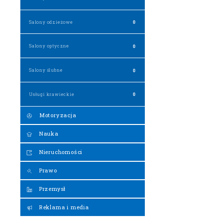
Salony odzieżowe
0
Salony optyczne
0
Salony ślubne
0
Usługi krawieckie
0
Motoryzacja
Nauka
Nieruchomości
Prawo
Przemysł
Reklama i media