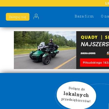
L
Baza firm
O n
Zaloguj się
Dołącz do
lokalnych
przedsiębiorców!