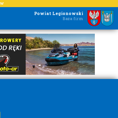
EW
Powiat Legionowski
Baza firm