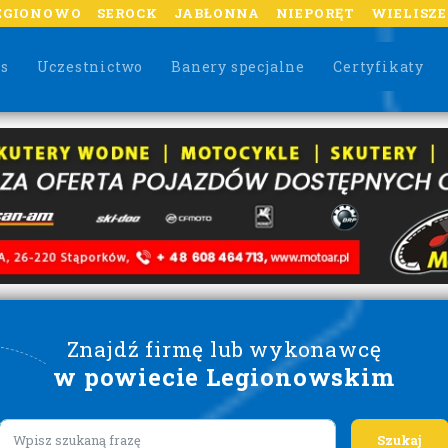
EGIONOWO
SEROCK
JABŁONNA
NIEPORĘT
WIELISZ
as
Uczestnictwo
Banery specjalne
Certyfikaty
Znajdź firmę lub wykonawcę
w powiecie Legionowskim
Lorem ipsum