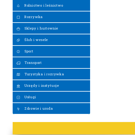
Rolnictwo i leśnictwo
Rozrywka
Sklepy i hurtownie
Ślub i wesele
Sport
Transport
Turystyka i rozrywka
Urzędy i instytucje
Usługi
Zdrowie i uroda