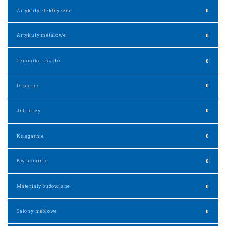
Artykuły elektryczne
0
Artykuły metalowe
0
Ceramika i szkło
0
Drogerie
0
Jubilerzy
0
Księgarnie
0
Kwiaciarnie
0
Materiały budowlane
0
Salony meblowe
0