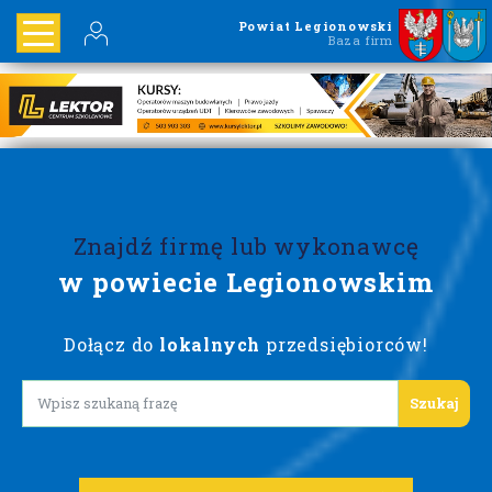
Powiat Legionowski
Baza firm
Znajdź firmę lub wykonawcę
w powiecie Legionowskim
Dołącz do
lokalnych
przedsiębiorców!
Lorem ipsum