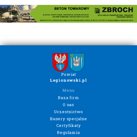
Powiat
Legionowski.pl
Menu
Baza firm
O nas
Uczestnictwo
Banery specjalne
Certyfikaty
Regulamin