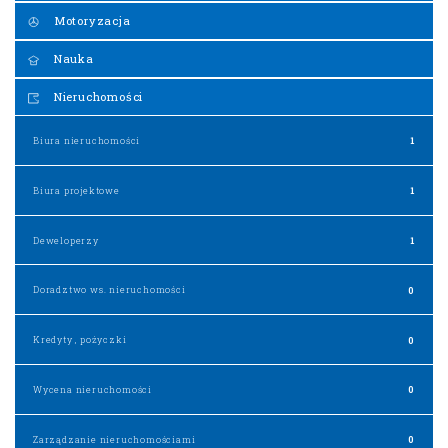
Motoryzacja
Nauka
Nieruchomości
Biura nieruchomości
1
Biura projektowe
1
Deweloperzy
1
Doradztwo ws. nieruchomości
0
Kredyty , pożyczki
0
Wycena nieruchomości
0
Zarządzanie nieruchomościami
0