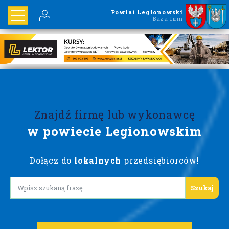
Powiat Legionowski
Baza firm
Znajdź firmę lub wykonawcę
w powiecie Legionowskim
Dołącz do
lokalnych
przedsiębiorców!
Lorem ipsum