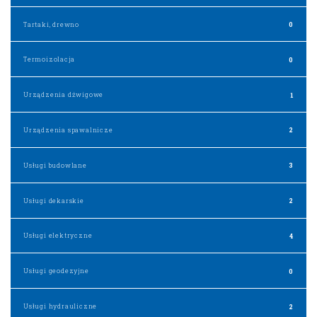
Tartaki, drewno
0
Termoizolacja
0
Urządzenia dźwigowe
1
Urządzenia spawalnicze
2
Usługi budowlane
3
Usługi dekarskie
2
Usługi elektryczne
4
Usługi geodezyjne
0
Usługi hydrauliczne
2