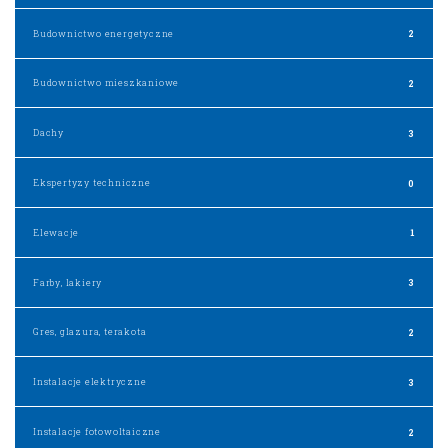
Budownictwo energetyczne
2
Budownictwo mieszkaniowe
2
Dachy
3
Ekspertyzy techniczne
0
Elewacje
1
Farby, lakiery
3
Gres, glazura, terakota
2
Instalacje elektryczne
3
Instalacje fotowoltaiczne
2