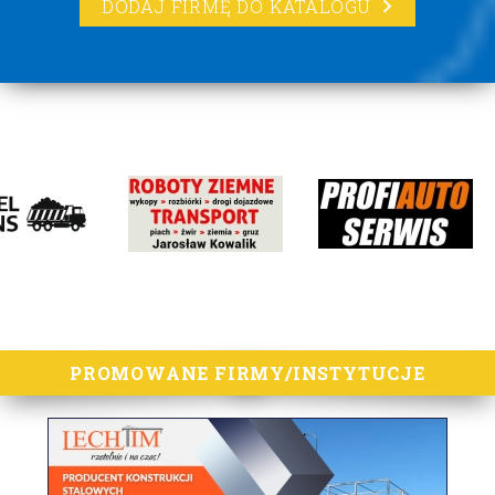
DODAJ FIRMĘ DO KATALOGU
lorem ipsum
PROMOWANE FIRMY/INSTYTUCJE