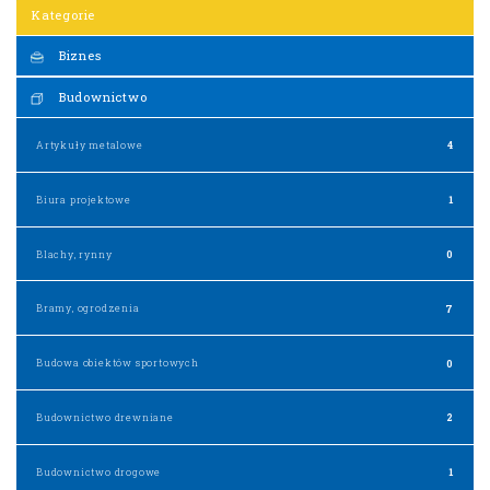
Kategorie
Biznes
Budownictwo
Artykuły metalowe
4
Biura projektowe
1
Blachy, rynny
0
Bramy, ogrodzenia
7
Budowa obiektów sportowych
0
Budownictwo drewniane
2
Budownictwo drogowe
1