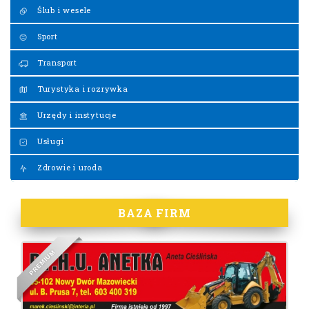
Ślub i wesele
Sport
Transport
Turystyka i rozrywka
Urzędy i instytucje
Usługi
Zdrowie i uroda
BAZA FIRM
M
U
I
M
E
R
P