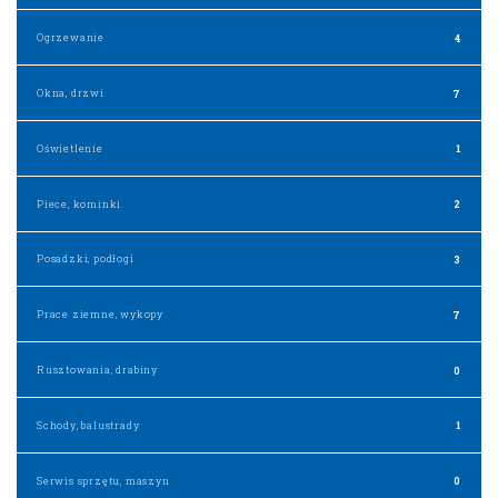
Ogrzewanie
4
Okna, drzwi
7
Oświetlenie
1
Piece, kominki
2
Posadzki, podłogi
3
Prace ziemne, wykopy
7
Rusztowania, drabiny
0
Schody, balustrady
1
Serwis sprzętu, maszyn
0