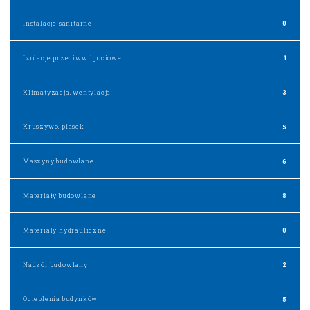
Instalacje sanitarne
0
Izolacje przeciwwilgociowe
1
Klimatyzacja, wentylacja
3
Kruszywo, piasek
5
Maszyny budowlane
6
Materiały budowlane
8
Materiały hydrauliczne
0
Nadzór budowlany
2
Ocieplenia budynków
5