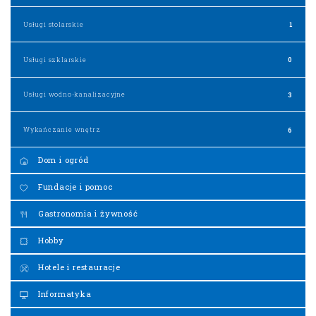
Usługi stolarskie
1
Usługi szklarskie
0
Usługi wodno-kanalizacyjne
3
Wykańczanie wnętrz
6
Dom i ogród
Fundacje i pomoc
Gastronomia i żywność
Hobby
Hotele i restauracje
Informatyka