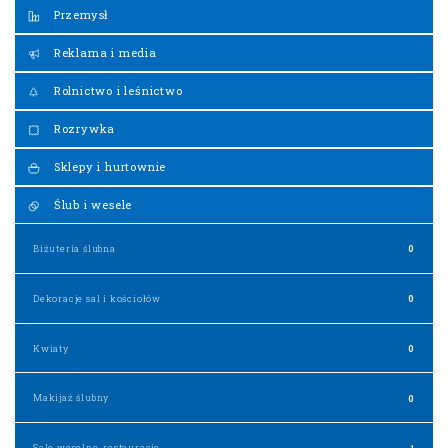
Przemysł
Reklama i media
Rolnictwo i leśnictwo
Rozrywka
Sklepy i hurtownie
Ślub i wesele
Biżuteria ślubna
0
Dekoracje sal i kościołów
0
Kwiaty
0
Makijaż ślubny
0
Sale weselne, restauracje
1