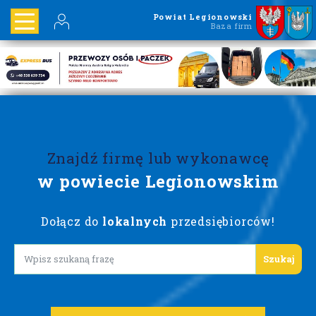
Powiat Legionowski
Baza firm
Znajdź firmę lub wykonawcę
w powiecie Legionowskim
Dołącz do
lokalnych
przedsiębiorców!
Lorem ipsum