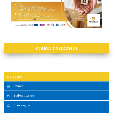
FIRMA TYGODNIA
Kategorie
Biznes
Budownictwo
Dom i ogród