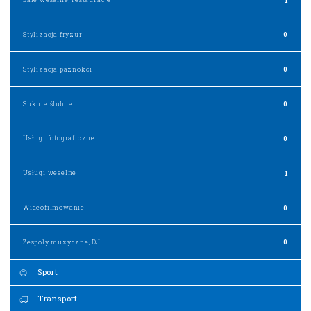
Stylizacja fryzur
0
Stylizacja paznokci
0
Suknie ślubne
0
Usługi fotograficzne
0
Usługi weselne
1
Wideofilmowanie
0
Zespoły muzyczne, DJ
0
Sport
Transport