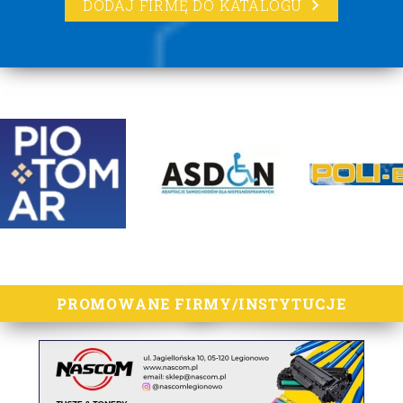
DODAJ FIRMĘ DO KATALOGU
lorem ipsum
PROMOWANE FIRMY/INSTYTUCJE