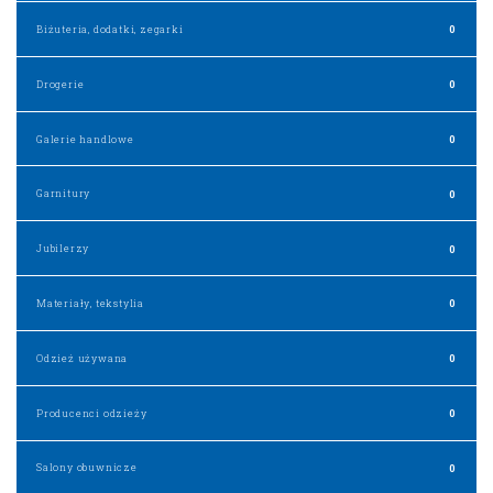
Biżuteria, dodatki, zegarki
0
Drogerie
0
Galerie handlowe
0
Garnitury
0
Jubilerzy
0
Materiały, tekstylia
0
Odzież używana
0
Producenci odzieży
0
Salony obuwnicze
0