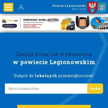
Powiat Legionowski
Baza firm
Znajdź firmę lub wykonawcę
w powiecie Legionowskim
Dołącz do
lokalnych
przedsiębiorców!
Lorem ipsum