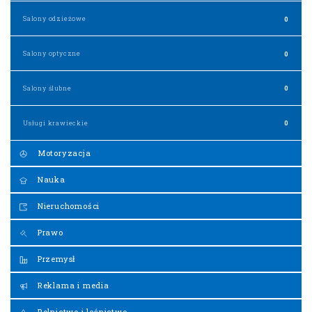
Salony odzieżowe
0
Salony optyczne
0
Salony ślubne
0
Usługi krawieckie
0
Motoryzacja
Nauka
Nieruchomości
Prawo
Przemysł
Reklama i media
Rolnictwo i leśnictwo