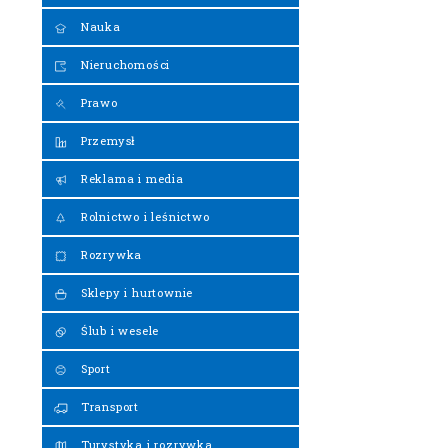
Nauka
Nieruchomości
Prawo
Przemysł
Reklama i media
Rolnictwo i leśnictwo
Rozrywka
Sklepy i hurtownie
Ślub i wesele
Sport
Transport
Turystyka i rozrywka