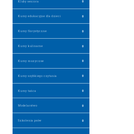
Kluby seniora
0
Kursy edukacyjne dla dzieci
0
Kursy florystyczne
0
Kursy kulinarne
0
Kursy muzyczne
0
Kursy szybkiego czytania
0
Kursy tańca
0
Modelarstwo
0
Szkolenia psów
0