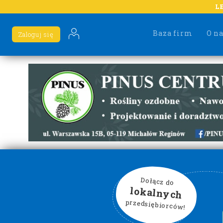
L
Baza firm
O n
Zaloguj się
Dołącz do
lokalnych
przedsiębiorców!