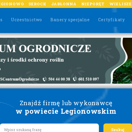
EGIONOWO
SEROCK
JABŁONNA
NIEPORĘT
WIELISZ
as
Uczestnictwo
Banery specjalne
Certyfikaty
Znajdź firmę lub wykonawcę
w powiecie Legionowskim
Lorem ipsum