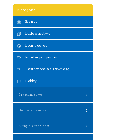
Kategorie
Biznes
Budownictwo
Dom i ogród
Fundacje i pomoc
Gastronomia i żywność
Hobby
Gry planszowe
0
Hodowle zwierząt
0
Kluby dla rodziców
0