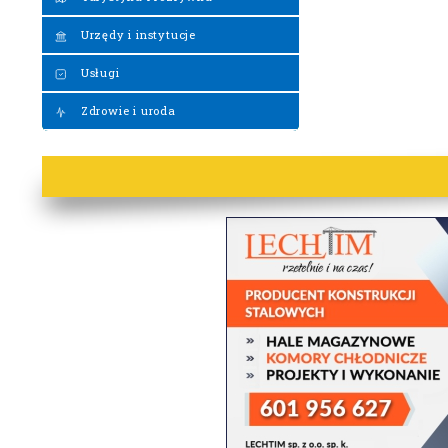
Urzędy i instytucje
Usługi
Zdrowie i uroda