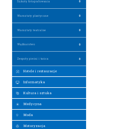
Szkoły fotografowania
0
Warsztaty plastyczne
0
Warsztaty teatralne
0
Wędkarstwo
0
Zespoły pieśni i tańca
0
Hotele i restauracje
Informatyka
Kultura i sztuka
Medycyna
Moda
Motoryzacja