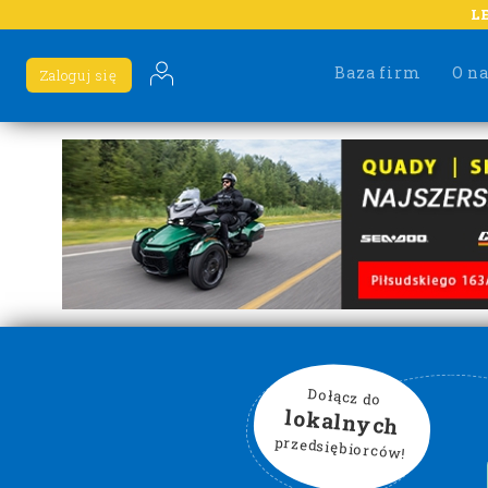
L
Baza firm
O n
Zaloguj się
Dołącz do
lokalnych
przedsiębiorców!