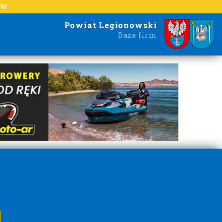
EW
Powiat Legionowski
Baza firm