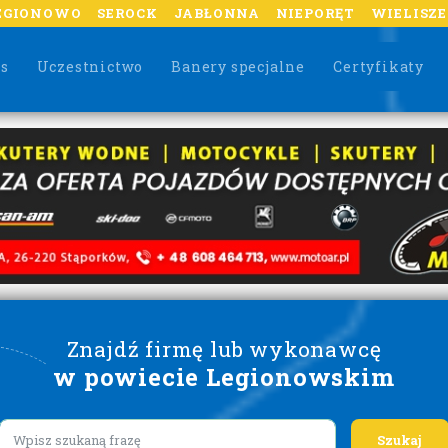
EGIONOWO
SEROCK
JABŁONNA
NIEPORĘT
WIELISZ
as
Uczestnictwo
Banery specjalne
Certyfikaty
Znajdź firmę lub wykonawcę
w powiecie Legionowskim
Lorem ipsum