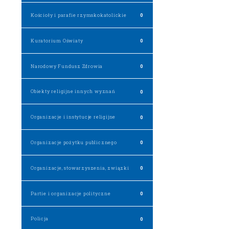
Kościoły i parafie rzymskokatolickie
0
Kuratorium Oświaty
0
Narodowy Fundusz Zdrowia
0
Obiekty religijne innych wyznań
0
Organizacje i instytucje religijne
0
Organizacje pożytku publicznego
0
Organizacje, stowarzyszenia, związki
0
Partie i organizacje polityczne
0
Policja
0