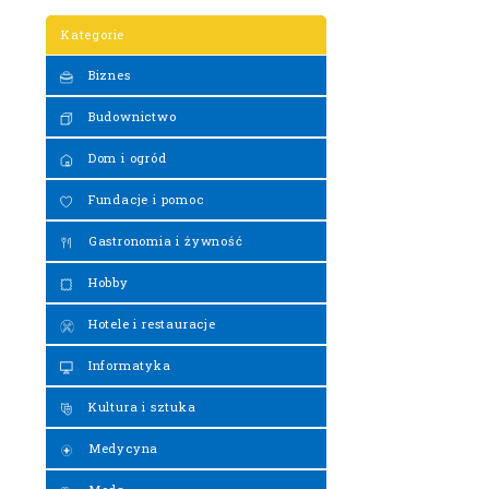
Kategorie
Biznes
Budownictwo
Dom i ogród
Fundacje i pomoc
Gastronomia i żywność
Hobby
Hotele i restauracje
Informatyka
Kultura i sztuka
Medycyna