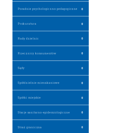
Poradnie psychologiczno-pedagogiczne
0
Prokuratura
0
Rady dzielnic
0
Rzecznicy konsumentów
0
Sądy
0
Spółdzielnie mieszkaniowe
0
Spółki miejskie
0
Stacje sanitarno-epidemiologiczne
0
Straż graniczna
0