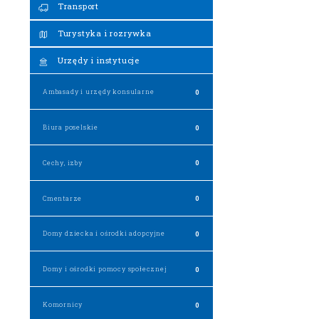
Transport
Turystyka i rozrywka
Urzędy i instytucje
Ambasady i urzędy konsularne
0
Biura poselskie
0
Cechy, izby
0
Cmentarze
0
Domy dziecka i ośrodki adopcyjne
0
Domy i ośrodki pomocy społecznej
0
Komornicy
0