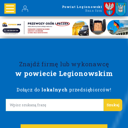
Powiat Legionowski
Baza firm
Znajdź firmę lub wykonawcę
w powiecie Legionowskim
Dołącz do
lokalnych
przedsiębiorców!
Lorem ipsum