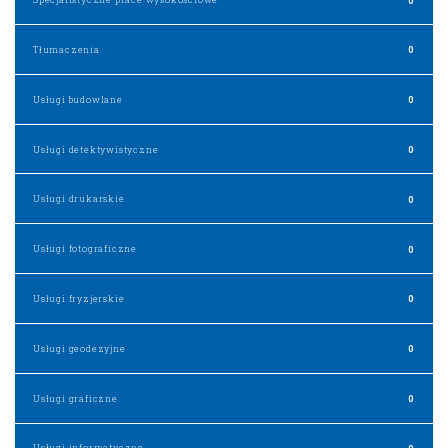
Tłumaczenia
0
Usługi budowlane
0
Usługi detektywistyczne
0
Usługi drukarskie
0
Usługi fotograficzne
0
Usługi fryzjerskie
0
Usługi geodezyjne
0
Usługi graficzne
0
Usługi informatyczne
0