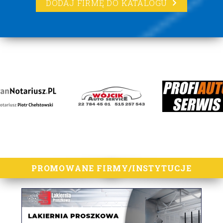
DODAJ FIRMĘ DO KATALOGU
lorem ipsum
PROMOWANE FIRMY/INSTYTUCJE