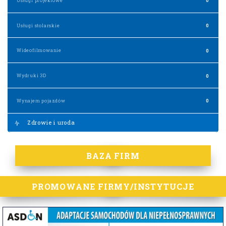
Usługi projektowe
0
Usługi stolarskie
0
Wideofilmowanie
0
Wydruki 3D
0
Wynajem pojazdów
0
Zdrowie i uroda
BAZA FIRM
PROMOWANE FIRMY/INSTYTUCJE