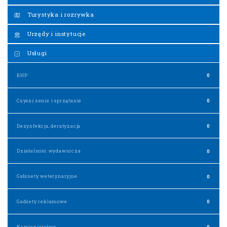
Turystyka i rozrywka
Urzędy i instytucje
Usługi
BHP
0
Czyszczenie i sprzątanie
0
Dezynfekcja, deratyzacja
0
Działalność wydawnicza
0
Gabinety weterynaryjne
0
Gadżety reklamowe
0
Kamieniarstwo
0