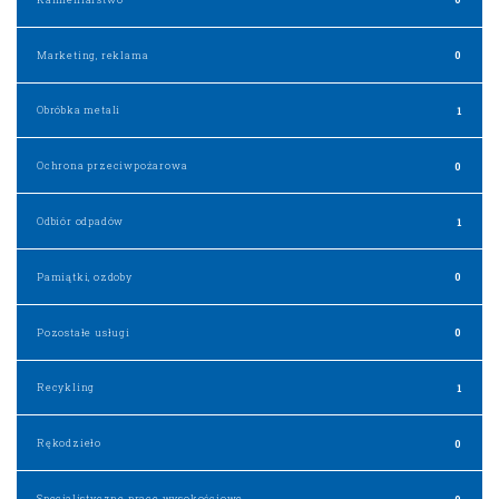
Marketing, reklama
0
Obróbka metali
1
Ochrona przeciwpożarowa
0
Odbiór odpadów
1
Pamiątki, ozdoby
0
Pozostałe usługi
0
Recykling
1
Rękodzieło
0
Specjalistyczne prace wysokościowe
0