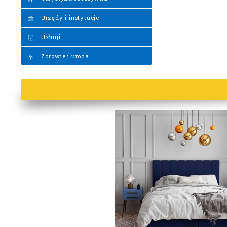
Urzędy i instytucje
Usługi
Zdrowie i uroda