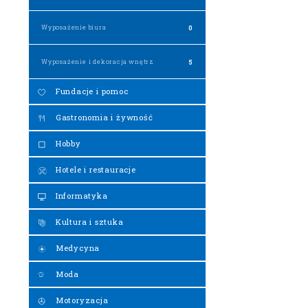
Wyposażenie biura
0
Wyposażenie i dekoracja wnętrz
5
Fundacje i pomoc
Gastronomia i żywność
Hobby
Hotele i restauracje
Informatyka
Kultura i sztuka
Medycyna
Moda
Motoryzacja