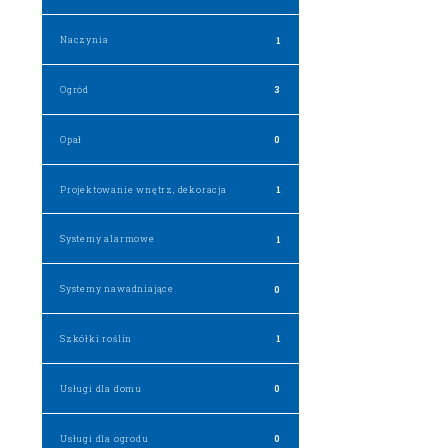
Naczynia
1
Ogród
3
Opał
0
Projektowanie wnętrz, dekoracja
1
Systemy alarmowe
1
Systemy nawadniające
0
Szkółki roślin
1
Usługi dla domu
0
Usługi dla ogrodu
0