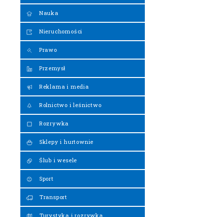
Nauka
Nieruchomości
Prawo
Przemysł
Reklama i media
Rolnictwo i leśnictwo
Rozrywka
Sklepy i hurtownie
Ślub i wesele
Sport
Transport
Turystyka i rozrywka