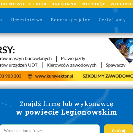
EGIONOWO
SEROCK
JABŁONNA
NIEPORĘT
WIELISZ
as
Uczestnictwo
Banery specjalne
Certyfikaty
Znajdź firmę lub wykonawcę
w powiecie Legionowskim
Lorem ipsum