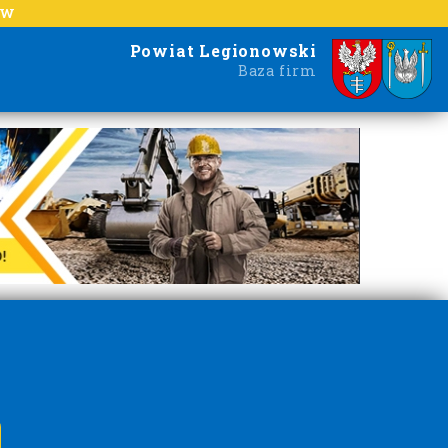
EW
Powiat Legionowski
Baza firm