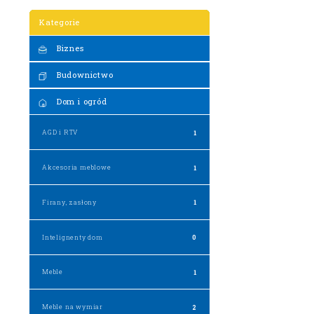
Kategorie
Biznes
Budownictwo
Dom i ogród
AGD i RTV
1
Akcesoria meblowe
1
Firany, zasłony
1
Intelignenty dom
0
Meble
1
Meble na wymiar
2