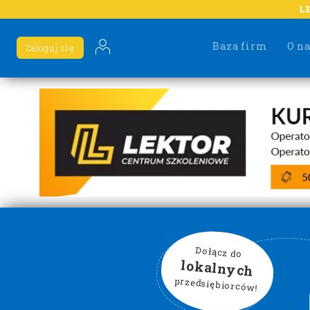
L
Baza firm
O n
Zaloguj się
Dołącz do
lokalnych
przedsiębiorców!