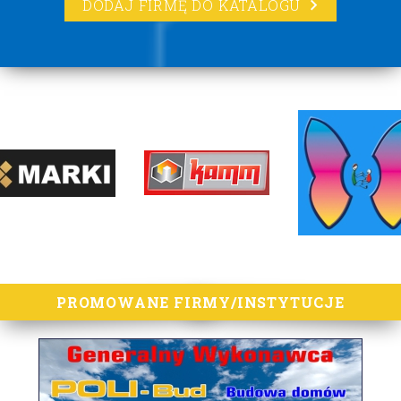
DODAJ FIRMĘ DO KATALOGU
lorem ipsum
PROMOWANE FIRMY/INSTYTUCJE