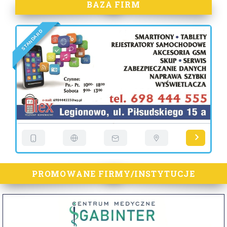
BAZA FIRM
D
R
A
D
N
A
T
S
PROMOWANE FIRMY/INSTYTUCJE