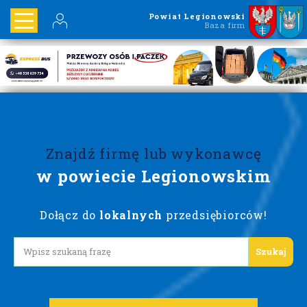
Powiat Legionowski
Baza firm
Znajdź firmę lub wykonawcę
w powiecie Legionowskim
Dołącz do
lokalnych
przedsiębiorców!
Lorem ipsum